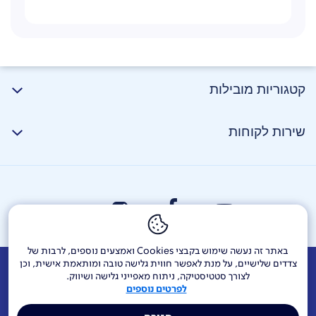
קטגוריות מובילות
שירות לקוחות
באתר זה נעשה שימוש בקבצי Cookies ואמצעים נוספים, לרבות של
צדדים שלישיים, על מנת לאפשר חווית גלישה טובה ומותאמת אישית, וכן
אודות
דרושים
צור קשר
Investor Relations
הודעות חברה
לצורך סטטיסטיקה, ניתוח מאפייני גלישה ושיווק.
לפרטים נוספים
מוקדי שירות ופניות ציבור
144
בזק בינלאומי
פלאפון