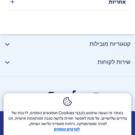
אחריות
קטגוריות מובילות
שירות לקוחות
באתר זה נעשה שימוש בקבצי Cookies ואמצעים נוספים, לרבות של
צדדים שלישיים, על מנת לאפשר חווית גלישה טובה ומותאמת אישית, וכן
אודות
דרושים
צור קשר
Investor Relations
הודעות חברה
לצורך סטטיסטיקה, ניתוח מאפייני גלישה ושיווק.
לפרטים נוספים
מוקדי שירות ופניות ציבור
144
בזק בינלאומי
פלאפון