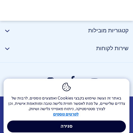
קטגוריות מובילות
שימוש על ידי 6 סוללות AAA (לא כלול בערכה) ושנאי 9V (לא
שירות לקוחות
כלול בערכה) .
באתר זה נעשה שימוש בקבצי Cookies ואמצעים נוספים, לרבות של
צדדים שלישיים, על מנת לאפשר חווית גלישה טובה ומותאמת אישית, וכן
אודות
דרושים
צור קשר
Investor Relations
הודעות חברה
לצורך סטטיסטיקה, ניתוח מאפייני גלישה ושיווק.
לפרטים נוספים
מוקדי שירות ופניות ציבור
144
בזק בינלאומי
פלאפון
סגירה
תרומה לקהילה
אתר הרכש
Yes
אחריות תאגידית