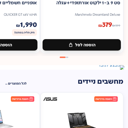
סט 9 ב-1 ילקוט אורתופדי+עגלה
אופניים חשמליים ק
QUICKER GT 48V 10HA
Marshmelo Dreamland Deluxe
1,990
379
₪
₪
₪
399
תיק תליה במתנה!
הוספה לסל
הוספה 
מתנה
ברכישה*
תיק
תליה במתנה!
מחשבים ניידים
לכל המוצרים