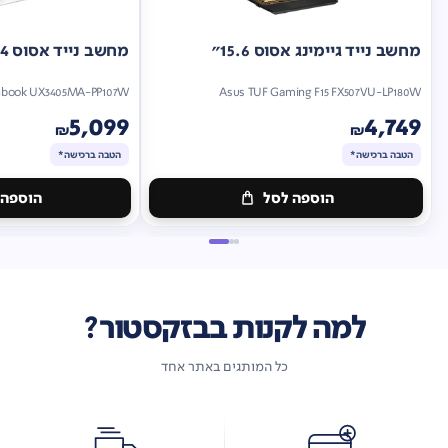
מחשב נייד גיימינג אסוס 15.6"
מחשב נייד אסוס 14"
nbook UX3405MA-PP107W
Asus TUF Gaming F15 FX507VU-LP180W
5,099
4,749
₪
₪
הטבה ברכישה*
הטבה ברכישה*
הוספה לסל
הוספה 
מתנה
מתנה
ברכישה*
הטבה
ברכישה*
הטבה
ברכישה*
ברכישה*
למה לקנות בבזקסטור?
כל המותגים באתר אחד