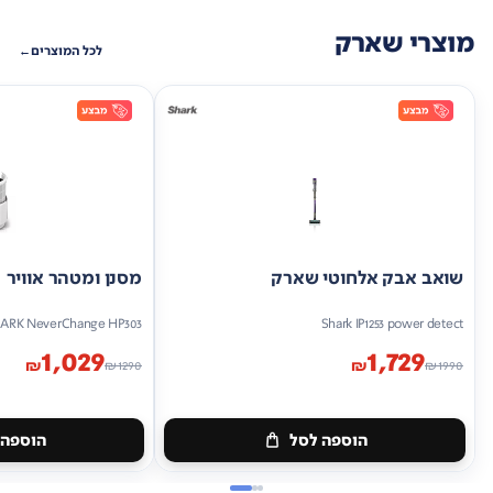
מוצרי שארק
לכל המוצרים
שואב אבק אלחוטי שארק
מסנן ומטהר אוויר
ARK NeverChange HP303
Shark IP1253 power detect
1,029
1,729
₪
₪
₪
1290
₪
1990
הוספה לסל
הוספה 