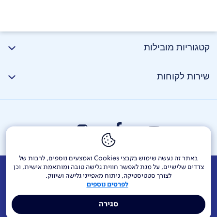
קטגוריות מובילות
שירות לקוחות
באתר זה נעשה שימוש בקבצי Cookies ואמצעים נוספים, לרבות של
צדדים שלישיים, על מנת לאפשר חווית גלישה טובה ומותאמת אישית, וכן
אודות
דרושים
צור קשר
Investor Relations
הודעות חברה
לצורך סטטיסטיקה, ניתוח מאפייני גלישה ושיווק.
לפרטים נוספים
מוקדי שירות ופניות ציבור
144
בזק בינלאומי
פלאפון
סגירה
תרומה לקהילה
אתר הרכש
Yes
אחריות תאגידית