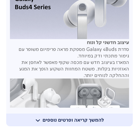
עיצוב חדשני קל ונוח
סדרת Galaxy 4Buds מספקת מראה פרימיום משופר עם
גימור מתכתי ודק במיוחד.
המארז בעיצוב חדש עם מכסה שקוף מאפשר לאחסן את
האוזניות בקלות. משטח המחוות השקוע הופך את המגע
וההחלקה לנוחים יותר.
להמשך קריאה ופרטים נוספים
מארז בעיצוב חדשני ויוקרתי המאפשר הכנסה והוצאה
בקלות, עם מכסה שקוף השומר על קשר עין וזיהוי מהיר.