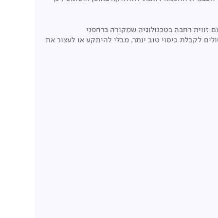
 מכשולים, המשלבת חיישני ראייה כפולים מסוג Fisheye וביצועי LiDAR מוצק כפול עם זווית רחבה בטכנולוגיה שמקורה ברחפני
ים לקבלת כיסוי טוב יותר, מבלי להיתקע או לעצור את