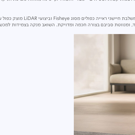
ROMO S מצויד במערכת מתקדמת לזיהוי
, ומנווטת סביבם בצורה חכמה ומדויקת. השואב מנקה בצמידות למכשול