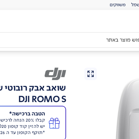
מל
משווקים
שואב אבק רובוטי 
DJI ROMO S
הטבה ברכישה*
קבלו 20% הנחה לרכישת שואב שבעמוד זה.
יש להזין קוד קופון ROMO20 בעגלת הקניות.
*תוקף הקופון עד ה 16/8/26. ללא כפל קופונים. .