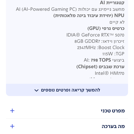
קטגוריית
AI
מחשב גיימינג עם יכולות AI (AI-Powered Gaming PC)
NPU (
יחידת עיבוד בינה מלאכותית
)
לא קיים
כרטיס גרפי
(GPU)
IDIA® GeForce RTX™ 5070
זיכרון וידאו:
8GB GDDR7
Boost Clock: ‏2347MHz
TGP: ‏115W
ביצועי AI:
798 TOPS
ערכת שבבים
(Chipset)
Intel® HM770
זיכרון
(Memory)
2× ‏16GB DDR5‑4800 SODIMM
להמשך קריאה ופרטים נוספים
Dual‑Channel
חריצי זיכרון
:
2× DDR5 SODIMM
מפרט טכני
זיכרון מקסימלי
:
עד 32GB DDR5‑4800
אחסון
(Storage)
מה בערכה
כונן SSD בנפח 1TB