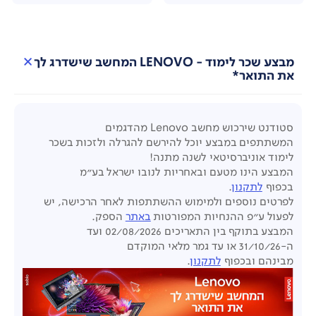
מבצע שכר לימוד - LENOVO המחשב שישדרג לך
את התואר*
סטודנט שירכוש מחשב
Lenovo
מהדגמים
המשתתפים
במבצע יוכל להירשם להגרלה ולזכות בשכר
לימוד אוניברסיטאי לשנה מתנה!
המבצע הינו מטעם ובאחריות לנובו ישראל בע"מ
בכפוף
לתקנון
.
לפרטים נוספים ולמימוש ההשתתפות לאחר הרכישה,
יש
לפעול ע"פ ההנחיות
המפורטות
באתר
הספק.
המבצע בתוקף בין התאריכים 02/08/2026 ועד
ה-31/10/26
או עד גמר מלאי המוקדם
מבינהם
ובכפוף
לתקנון
.