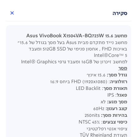
סקירה
מחשב 15.6 Asus VivoBook X1504VA-BQ723W
מחשב נייד מתקדם מבית Asus בעל מסך בגודל של 15.6"
באיכות FHD , אחסון פנימי של 512GB SSD ומעבד
Intel®Core™ 5
למחשב זיכרון של 16GB ומעבד גרפי Intel® Graphics
מסך
גודל מסך
:
15.6 אינץ'
רזולוציה
: FHD (1920x1080) ביחס 16:9
תאורת מסך
: LED Backlit
פאנל
: IPS
מסך מגע
:
לא
קצב רענון
:
60
Hz
בהירות מסך
:
250
nits
כיסוי צבעים
: 45% NTSC
ציפוי אנטי רפלקטיבי
תעודת TÜV Rheinland