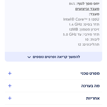
יחס מסך לגוף
:
84%
מעבד וביצועים
מעבד
:
Intel® Core™ 5 120U
תדר בסיס: ‎1.4 GHz
זיכרון מטמון: ‎12MB
תדר מירבי: עד ‎5.0 GHz
ליבות: ‎10
תהליכונים: ‎12
גרפיקה משולבת
: Intel® Graphics
זיכרון ואחסון
להמשך קריאה ופרטים נוספים
זיכרון
:
זיכרון מובנה ‎8GB DDR4‎
זיכרון נוסף: ‎8GB DDR4 SO-DIMM
מפרט טכני
סה"כ זיכרון: ‎16GB DDR4
חריצי הרחבה:
‎1x DDR4 SO-DIMM
מה בערכה
‎1x M.2 2280 PCIe 4.0x4
אפשרות שדרוג: כן (דורש פתיחת מכסה תחתון/עליון)
אחריות
אחסון
:
512GB M.2 NVMe™ PCIe® 4.0 SSD