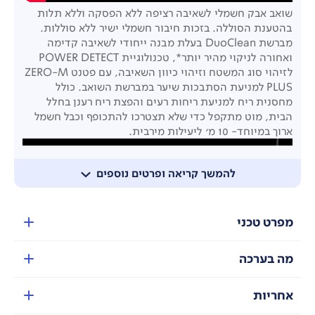
שואב אבק חשמלי לשאיבה רציפה ללא הפסקה וללא תלות
בהטענת הסוללה. בזכות חיבור חשמלי ישיר ללא סוללות.
מברשת DuoClean בעלת מבנה ייחודי לשאיבה קדימה
ואחורה לניקוי מהיר יותר*, טכנולוגיית POWER DETECT
לזיהוי סוג המשטח וזיהוי כיוון השאיבה, עם פטנט ZERO-M
PLUS למניעת הסתבכות שיער במברשת השואב. כולל
מחסנית ריח למניעת ריחות רעים והפצת ריח רענן בחלל
הבית, מוט מתקפל כדי שלא תצטרכו להתכופף וכבל חשמל
ארוך במיוחד- 10 מ' ליעילות מירבית.
להמשך קריאה ופרטים נוספים
מפרט טכני
מה בערכה
אחריות