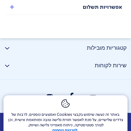
אפשרויות תשלום
טכנולוגיית
POWER DETECT
–
קטגוריות מובילות
Direction Detect
–
מזהה את כיוון השאיבה ומאפשר
שאיבה בתנועה קדימה ואחורה לניקוי יסודי ונוחות
מקסימלית לניקוי מהיר יותר*.
שירות לקוחות
Floor Detect
–
מזהה את סוג המשטח ומתאים את מהירות
המברשת לביצועים מושלמים.
באתר זה נעשה שימוש בקבצי Cookies ואמצעים נוספים, לרבות של
צדדים שלישיים, על מנת לאפשר חווית גלישה טובה ומותאמת אישית, וכן
אודות
דרושים
צור קשר
Investor Relations
הודעות חברה
לצורך סטטיסטיקה, ניתוח מאפייני גלישה ושיווק.
לפרטים נוספים