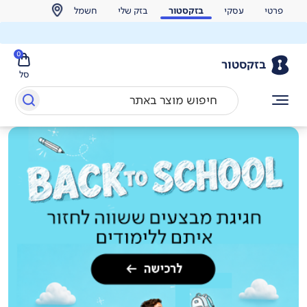
פרטי
עסקי
בזקסטור
בזק שלי
חשמל
0
בזקסטור
סל