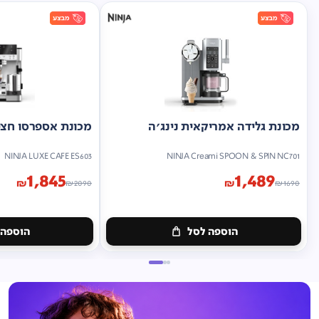
מכונת גלידה אמריקאית נינג'ה
מכונת אספרסו חצי 
NINJA LUXE CAFE ES603
NINJA Creami SPOON & SPIN NC701
1,845
1,489
₪
₪
₪
2090
₪
1690
הוספה לסל
הוספה 