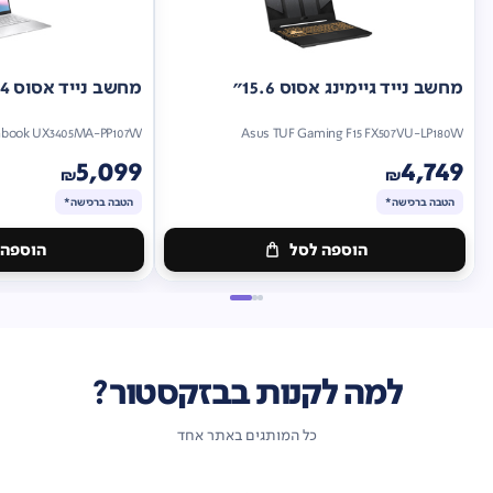
מחשב נייד גיימינג אסוס 15.6"
מחשב נייד אסוס 14"
nbook UX3405MA-PP107W
Asus TUF Gaming F15 FX507VU-LP180W
5,099
4,749
₪
₪
הטבה ברכישה*
הטבה ברכישה*
הוספה לסל
הוספה 
מתנה
מתנה
ברכישה*
הטבה
ברכישה*
הטבה
ברכישה*
ברכישה*
למה לקנות בבזקסטור?
כל המותגים באתר אחד