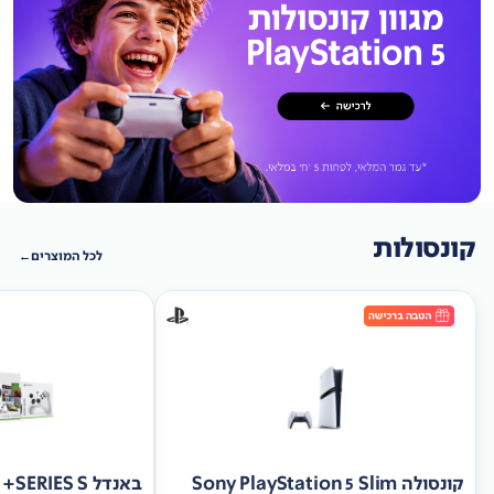
קונסולות
לכל המוצרים
קונסולה Sony PlayStation 5 Slim
באנד