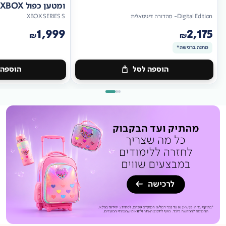
ומטען כפול XBOX
Digital Edition- מהדורה דיגיטאלית
XBOX SERIES S
1,999
2,175
₪
₪
מתנה ברכישה*
הוספה לסל
הוספה 
מתנה
ברכישה*
מתנה
ברכישה*