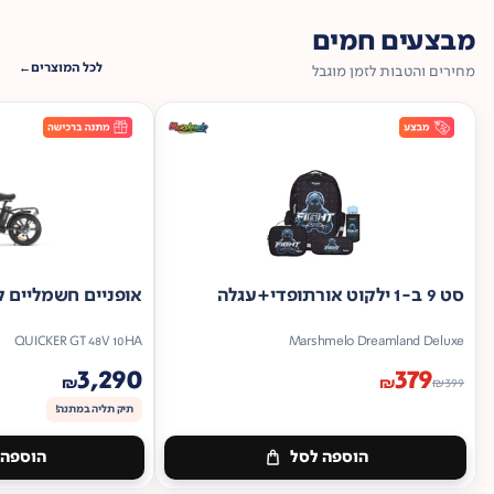
מבצעים חמים
לכל המוצרים
מחירים והטבות לזמן מוגבל
סט 9 ב-1 ילקוט אורתופדי+עגלה
אופניים חשמליים ק
QUICKER GT 48V 10HA
Marshmelo Dreamland Deluxe
3,290
379
₪
₪
₪
399
תיק תליה במתנה!
הוספה לסל
הוספה 