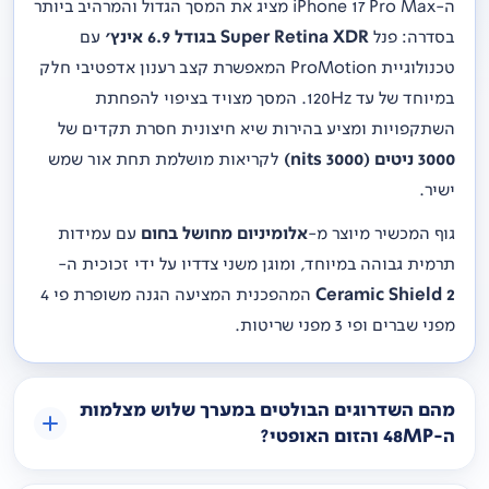
ה-iPhone 17 Pro Max מציג את המסך הגדול והמרהיב ביותר
בסדרה: פנל
Super Retina XDR בגודל 6.9 אינץ'
עם
טכנולוגיית ProMotion המאפשרת קצב רענון אדפטיבי חלק
במיוחד של עד 120Hz. המסך מצויד בציפוי להפחתת
השתקפויות ומציע בהירות שיא חיצונית חסרת תקדים של
3000 ניטים (3000 nits)
לקריאות מושלמת תחת אור שמש
ישיר.
גוף המכשיר מיוצר מ-
אלומיניום מחושל בחום
עם עמידות
תרמית גבוהה במיוחד, ומוגן משני צדדיו על ידי זכוכית ה-
Ceramic Shield 2
המהפכנית המציעה הגנה משופרת פי 4
מפני שברים ופי 3 מפני שריטות.
מהם השדרוגים הבולטים במערך שלוש מצלמות
ה-48MP והזום האופטי?