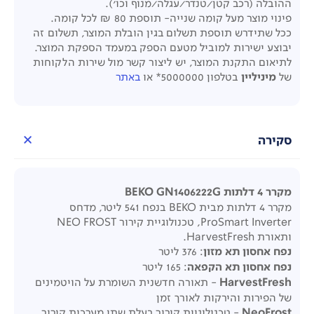
ההובלה (רכב קטן/טנדר/עגלה/מנוף וכו').
פינוי מוצר מעל קומה שנייה- תוספת 80 ₪ לכל קומה.
ככל שתידרש תוספת תשלום בגין הובלת המוצר, תשלום זה
יבוצע ישירות למוביל מטעם הספק במעמד הספקת המוצר.
לתיאום התקנת המוצר, יש ליצור קשר מול שירות הלקוחות
של
מיניליין
בטלפון 5000000* או
באתר
סקירה
מקרר 4 דלתות BEKO GN1406222G
מקרר 4 דלתות מבית BEKO בנפח 541 ליטר, מדחס
ProSmart Inverter, טכנולוגיית קירור NEO FROST
ותאורת HarvestFresh.
נפח אחסון תא מזון
: 376 ליטר
נפח אחסון תא הקפאה
: 165 ליטר
HarvestFresh
- תאורה חדשנית השומרת על הויטמינים
של הפירות והירקות לאורך זמן
NeoFrost
- טכנולוגיית קירור בעלת שתי מערכות קירור