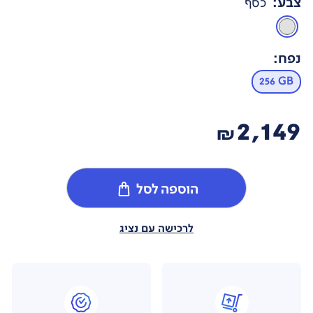
צבע
:
כסף
נפח
:
256 GB
2,149
₪
הוספה לסל
לרכישה עם נציג