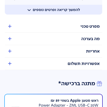
השתמש בלוח המגע, ותיהנו מתוכן עם העיצוב הרב-תכליתי
של Magic Keyboard Folio. תוכלו להשתמש בקיצורי
להמשך קריאה ופרטים נוספים
מקלדת מוכרים או בלוח המגע הלחיץ בכל מקום.
*האביזרים נמכרים בנפרד. תומך ב-
Apple Pencil
דור 1
(מצריך מתאם ל
USB-C
) | תומך ב-
Apple Pencil (USB-
מפרט טכני
C)
מה בערכה
אחריות
אפשרויות תשלום
מתנה ברכישה*
ראש מטען Apple בשווי 89 ₪
Power Adapter - ZML USB-C 20W