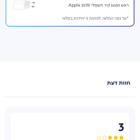
ראש מטען קיר חשמלי Apple 20W
*עד גמר המלאי, לפחות 5 יחידות במלאי
מערכת ההפעלה
iPadOS
הופכת את השימוש ב-
iPad
לחוויה חלקה ונוחה. הערות בכתב יד הופכות לקולחות יותר,
גמישות וקריאות יותר עם Smart Script. בנוסף, תוכלו
לפתור משוואות מורכבות ב- Math Notes באמצעות
Apple Pencil (נמכר בנפרד)
עבודה מהירה וחלקה-
עם שבב A16 המהיר במיוחד, קל
יותר מתמיד לעבוד ולבצע דברים על מכשיר אחד. רשמו
הערות, שתפו פעולה, עיברו בצורה חלקה בין אפליקציות.
החל מתרשימי עוגות ועד למתכוני עוגות, ה- iPad מיועד
לכל סוגי הפרודוקטיביות.
חוות דעת
3