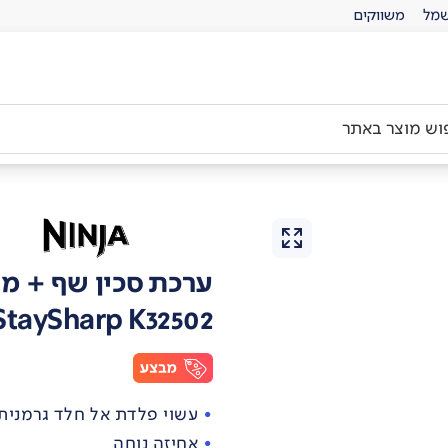
מל
משווקים
ערכת סכין שף + מש
StaySharp K32502
עשוי פלדת אל חלד גרמנית
אחיזה נוחה