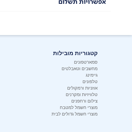
אפשרויות תשלום
להב חד ואיכותי
– לחיתוך מרכיבים קשים ובזווית חיתו
משחיז עם גלגל השחזה בטכנולוגיית
StaySharp
– גלג
את הסכינים לחדות המקורית שלהם תוך שניות* ובלי מא
קטגוריות מובילות
סמארטפונים
מחשבים וטאבלטים
גיימינג
טלפונים
אוזניות ורמקולים
טלוויזיות ומקרנים
צילום ורחפנים
מוצרי חשמל למטבח
מוצרי חשמל גדולים לבית