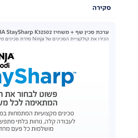
סקירה
ערכת סכין שף + משחיז NINJA StaySharp K32502
הכירו את קולקציית הסכינים של Ninja סדרת סכינים מקצועיות המתמחות במגוון משימות. לעבודה קלה ונוחות בלתי מתפשרת.