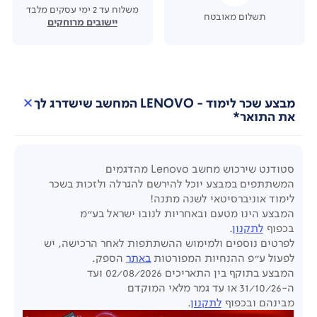
משלוח עד 2 ימי עסקים מלבד
תשלום מאובטח
יישובים מרוחקים
מבצע שכר לימוד - LENOVO המחשב שישדרג לך
את התואר*
סטודנט שירכוש מחשב
Lenovo
מהדגמים
המשתתפים
במבצע יוכל להירשם להגרלה ולזכות בשכר
לימוד אוניברסיטאי לשנה מתנה!
המבצע הינו מטעם ובאחריות לנובו ישראל בע"מ
בכפוף
לתקנון
.
לפרטים נוספים ולמימוש ההשתתפות לאחר הרכישה,
יש
לפעול ע"פ ההנחיות
המפורטות
באתר
הספק.
המבצע בתוקף בין התאריכים 02/08/2026 ועד
ה-31/10/26
או עד גמר מלאי המוקדם
מבינהם
ובכפוף
לתקנון
.