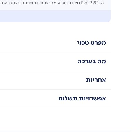
ה-P20 PRO מצויד בזרוע מקרצפת דינמית חדשנית המתאימה את עצמה לכל משטח.
הרובוט מנקה ביעילות מתחת לרהיטים נמוכים, לאורך קיר
מערכת החיישנים המתקדמת מאפשרת ניווט חכם, תוך הימנ
מפרט טכני
מה בערכה
אחריות
אפשרויות תשלום