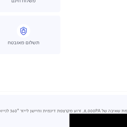
משלוח חינם
תשלום מאובטח
360° לנייוט מדויק.