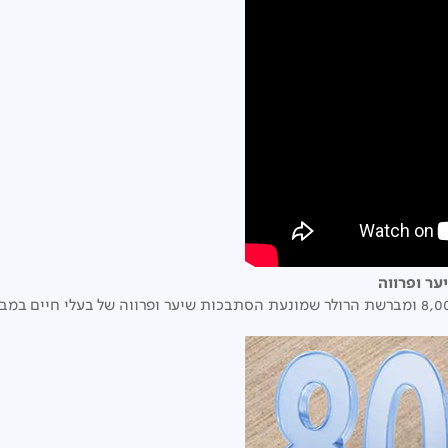
ר ופרווה
בזכות השילוב המנצח של עוצמת שאיבה חזקה של 8,000PA ומברשת הרולר שמונעת הסתבכות שיער ו