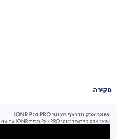
סקירה
שואב אבק מקרצף רובוטי JONR P20 PRO
שואב אבק מקרצף רובוטי P20 PRO מבית JONR עם עוצמת שאיבה של 8,000PA, זרוע מקרצפת דינמית וחיישן לייזר