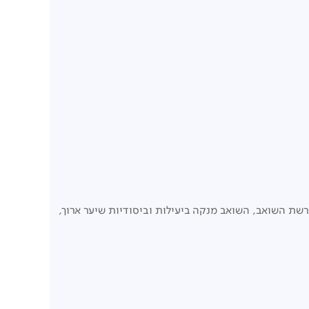
פרווה של בעלי חיים במברשת השואב, השואב מנקה ביעילות וביסודיות שיער ארוך,