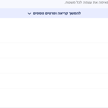
ות ופנלים, בין רגלי שולחנות וכסאות ולאורך דלתות ומשקופי דלתות.
עות מהתנגשויות ותקיעות. כך מובטח ניקיון יסודי ומהיר בכל פינה 
להמשך קריאה ופרטים נוספים