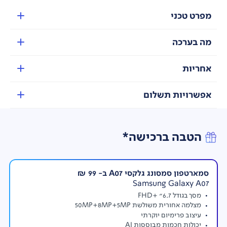
משקל
- 1.49KG
מפרט טכני
מידות -
מידות במ"מ
–
317.7x222.13x16.44
מה בערכה
מגיע עם Lenovo® Digital Pen
אחריות
אפשרויות תשלום
הטבה ברכישה*
סמארטפון סמסונג גלקסי A07 ב- 99 ₪
Samsung Galaxy A07
מסך בגודל 6.7” +FHD
מצלמה אחורית משולשת 50MP+8MP+5MP
עיצוב פרימיום יוקרתי
יכולות חכמות מבוססות AI