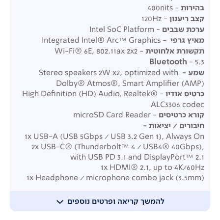
בהירות
- 400nits
קצב ריענון
- 120Hz
ערכת שבבים
- Intel SoC Platform
מאיץ גרפי
- Integrated Intel® Arc™ Graphics
תקשורת אלחוטית
- Wi-Fi® 6E, 802.11ax 2x2
Bluetooth
- 5.3
שמע -
Stereo speakers 2W x2, optimized with
Dolby® Atmos®, Smart Amplifier (AMP)
כרטיס אודיו
- High Definition (HD) Audio, Realtek®
ALC3306 codec
קורא כרטיסים
- microSD Card Reader
חיבורים / יציאות -
1x USB-A (USB 5Gbps / USB 3.2 Gen 1), Always On
2x USB-C® (Thunderbolt™ 4 / USB4® 40Gbps),
with USB PD 3.1 and DisplayPort™ 2.1
1x HDMI® 2.1, up to 4K/60Hz
1x Headphone / microphone combo jack (3.5mm)
1x microSD card reader
מערכת הפעלה -
Windows 11 Home
להמשך קריאה ופרטים נוספים
סוללה
- Integrated 71Wh
ספק כח -
65W USB-C® Slim (3-pin)