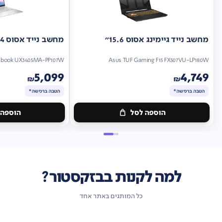
מחשב נייד גיימינג אסוס 15.6"
מחשב נייד אסוס 14"
nbook UX3405MA-PP107W
Asus TUF Gaming F15 FX507VU-LP180W
5,099
4,749
₪
₪
הטבה ברכישה*
הטבה ברכישה*
הוספה לסל
הוספה 
מתנה
מתנה
ברכישה*
הטבה
ברכישה*
הטבה
ברכישה*
ברכישה*
למה לקנות בבזקסטור?
כל המותגים באתר אחד