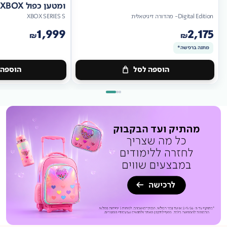
ומטען כפול XBOX
Digital Edition- מהדורה דיגיטאלית
XBOX SERIES S
1,999
2,175
₪
₪
מתנה ברכישה*
הוספה לסל
הוספה 
מתנה
ברכישה*
מתנה
ברכישה*