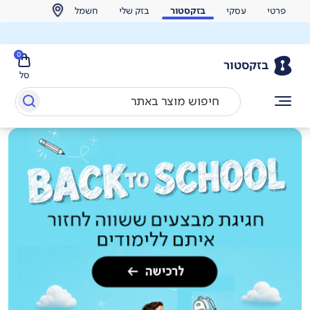
פרטי
עסקי
בזקסטור
בזק שלי
חשמל
0
בזקסטור
סל