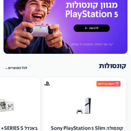
קונסולות
לכל המוצרים
קונסולה Sony PlayStation 5 Slim
באנד