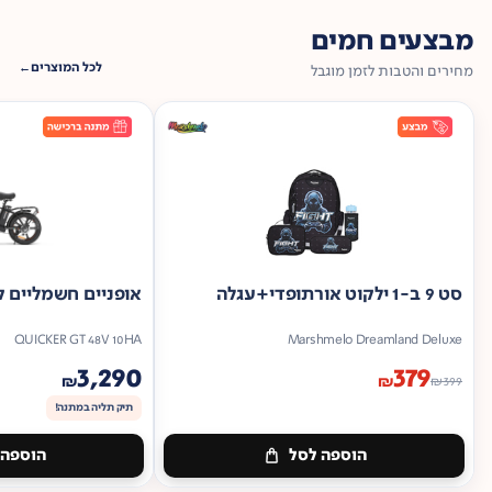
מבצעים חמים
לכל המוצרים
מחירים והטבות לזמן מוגבל
סט 9 ב-1 ילקוט אורתופדי+עגלה
אופניים חשמליים ק
QUICKER GT 48V 10HA
Marshmelo Dreamland Deluxe
3,290
379
₪
₪
₪
399
תיק תליה במתנה!
הוספה לסל
הוספה 