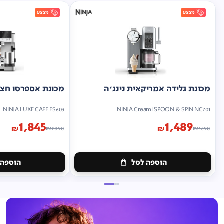
מכונת גלידה אמריקאית נינג'ה
מכונת אספרסו חצי 
NINJA LUXE CAFE ES603
NINJA Creami SPOON & SPIN NC701
1,845
1,489
₪
₪
₪
2090
₪
1690
הוספה לסל
הוספה 