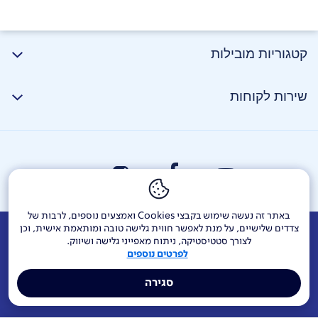
קטגוריות מובילות
שירות לקוחות
באתר זה נעשה שימוש בקבצי Cookies ואמצעים נוספים, לרבות של
צדדים שלישיים, על מנת לאפשר חווית גלישה טובה ומותאמת אישית, וכן
אודות
דרושים
צור קשר
Investor Relations
הודעות חברה
לצורך סטטיסטיקה, ניתוח מאפייני גלישה ושיווק.
לפרטים נוספים
מוקדי שירות ופניות ציבור
144
בזק בינלאומי
פלאפון
סגירה
תרומה לקהילה
אתר הרכש
Yes
אחריות תאגידית