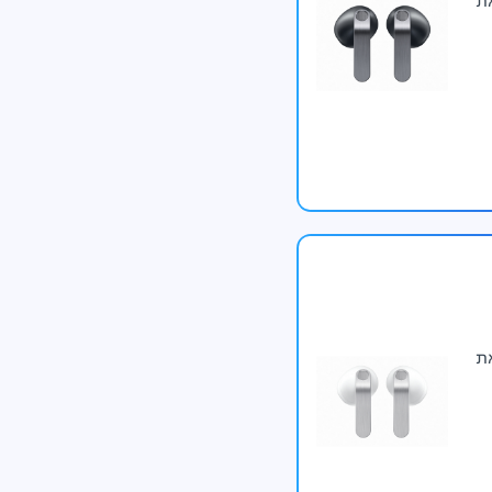
ת את
ומסגור עקבי, אפילו במהלך תנועה מהירה או בלתי צפויה. מופעל על יד
ת את
צלמה הקדמית של סדרת S26 משלבת טכנולוגיות AI לתוצאות מושלמות: מרקם שיער, הבלטת פרטים, 
יביות לסמסונג.