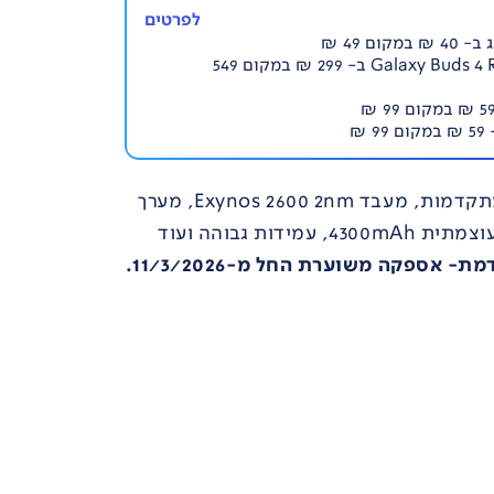
לפרטים
אוזניות אלחוטיות Galaxy Buds 4 R540 ב- 299 ₪ במקום 549
מסך בגודל 6.3", יכולות AI מתקדמות, מעבד Exynos 2600 2nm, מערך
צילום אחורי משולש, סוללה עוצמתית 4300mAh, עמידות גבוהה ועוד
- אספקה משוערת החל מ-11/3/2026.