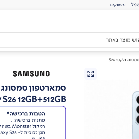
מל
משווקים
ונג גלקסי S26
סמארטפון סמסונג גלק
 S26 12GB+512GB
הטבות ברכישה*
מתנות ברכישה: .
רמקול Monster בשווי 149 ₪
198 ₪