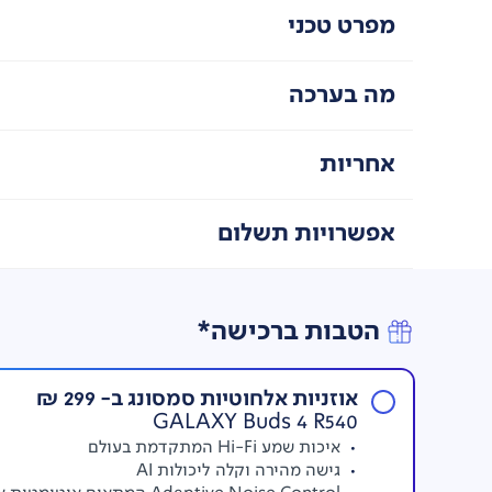
מפרט טכני
מה בערכה
אחריות
אפשרויות תשלום
חווית צילום לילה
צילום סרטונים ברורים ומפורטים אפילו בתנאי תאורה חל
למרות תנאי התאורה הקשים, תוך זיהוי האובייקט והיכרותו. 
הטבות ברכישה*
אוזניות אלחוטיות סמסונג ב- 299 ₪
GALAXY Buds 4 R540
איכות שמע Hi-Fi המתקדמת בעולם
גישה מהירה וקלה ליכולות AI