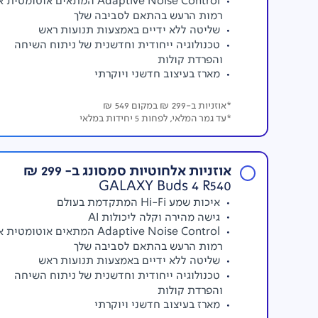
Adaptive Noise Control המתאים אוטומטי
רמות הרעש בהתאם לסביבה שלך
שליטה ללא ידיים באמצעות תנועות ראש
טכנולוגיה ייחודית וחדשנית של ניתוח השיחה
נעילת וידאו במצב אופקי
והפרדת קולות
שימוש בנעילת וידאו אופקית כדי לקבל יציבות קולנועית 
מארז בעיצוב חדשני ויוקרתי
ומד התאוצה, משלב בנוסף את steady Super כדי להפחית רעידות תוך שמירה על אופק מאוזן לחלוטין.
*אוזניות ב-299 ₪ במקום 549 ₪
*עד גמר המלאי, לפחות 5 יחידות במלאי
אוזניות אלחוטיות סמסונג ב- 299 ₪
GALAXY Buds 4 R540
איכות שמע Hi-Fi המתקדמת בעולם
גישה מהירה וקלה ליכולות AI
סלפי טבעי ואיכותי
Adaptive Noise Control המתאים אוטומטי
המ
רמות הרעש בהתאם לסביבה שלך
של
S26
תיראו טוב יותר מהתבוננות במראה. כל זה בעזרת עיבוד AI לתמונה, יכולות טכנולוגיות אקסקלוס
שליטה ללא ידיים באמצעות תנועות ראש
טכנולוגיה ייחודית וחדשנית של ניתוח השיחה
והפרדת קולות
מארז בעיצוב חדשני ויוקרתי