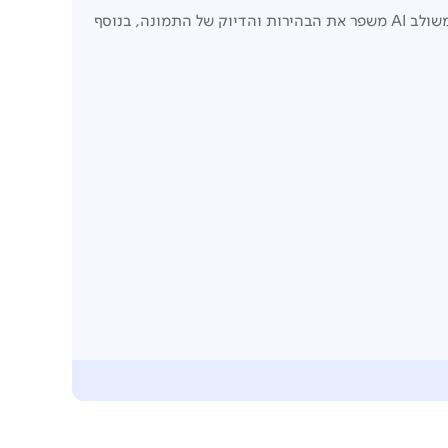
מספקת חוויית צפייה ריאליסטית ומפורטת יותר. ה- ProScaler המשולב AI משפר את הבהירות והדיוק של התמונה, בנוסף