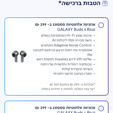
הטבות ברכישה*
אוזניות אלחוטיות סמסונג ב- 299 ₪
GALAXY Buds 4 R540
חווית צילום לילה
איכות שמע Hi-Fi המתקדמת בעולם
צילום סרטונים ברורים ומפורטים אפילו בתנאי תאורה חלשה,
גישה מהירה וקלה ליכולות AI
הודות למצלמה הבהירה ביותר. כמו כן, יכולות ניתוח, זיהוי
Adaptive Noise Control המתאים
וסינון רעשים מושלמת בזמן אמת. המכשיר מתקן ומשפר
אוטומטית את רמות הרעש בהתאם לסביבה
תמונה למרות תנאי התאורה הקשים, תוך זיהוי האובייקט
שלך
והיכרותו. הטכנולוגיה בצילום לילה כה איכותי משלבת יכולות
שליטה ללא ידיים באמצעות תנועות ראש
תוכנה, חומרה ו AI יחד.
טכנולוגיה ייחודית וחדשנית של ניתוח
השיחה והפרדת קולות
מארז בעיצוב חדשני ויוקרתי
*אוזניות ב-299 ₪ במקום 549 ₪
*עד גמר המלאי, לפחות 5 יחידות במלאי
אוזניות אלחוטיות סמסונג ב- 299 ₪
נעילת וידאו במצב אופקי
GALAXY Buds 4 R540