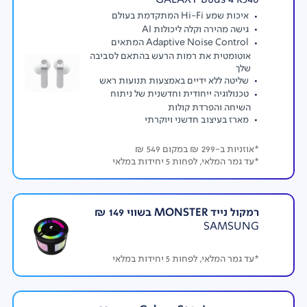
שימוש בנעילת וידאו אופקית כדי לקבל יציבות קולנועית
איכות שמע Hi-Fi המתקדמת בעולם
ומסגור עקבי, אפילו במהלך תנועה מהירה או בלתי צפויה.
גישה מהירה וקלה ליכולות AI
מופעל על ידי ניתוח תנועה בזמן אמת מהג'ירוסקופ (חיישן
Adaptive Noise Control המתאים
אוטומטית את רמות הרעש בהתאם לסביבה
תנועה) ומד התאוצה, משלב בנוסף את steady Super כדי
שלך
להפחית רעידות תוך שמירה על אופק מאוזן לחלוטין.
שליטה ללא ידיים באמצעות תנועות ראש
טכנולוגיה ייחודית וחדשנית של ניתוח
השיחה והפרדת קולות
מארז בעיצוב חדשני ויוקרתי
*אוזניות ב-299 ₪ במקום 549 ₪
*עד גמר המלאי, לפחות 5 יחידות במלאי
סלפי טבעי ואיכותי
המצלמה הקדמית של סדרת S26 משלבת טכנולוגיות AI
לתוצאות מושלמות: מרקם שיער, הבלטת פרטים, מראה טבעי
רמקול נייד MONSTER בשווי 149 ₪
ובהיר. להוציא את המיטב שבך, להראות טוב יותר
SAMSUNG
מבמציאות. בסלפי של
S26
תיראו טוב יותר מהתבוננות
במראה. כל זה בעזרת עיבוד AI לתמונה, יכולות טכנולוגיות
אקסקלוסיביות לסמסונג.
*עד גמר המלאי, לפחות 5 יחידות במלאי