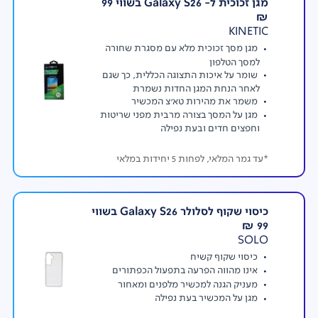
מגן זכוכית ל- Galaxy S26 בשווי 99
₪
KINETIC
מגן מסך זכוכית מלא עם מסגרת שחורה
למסך הטלפון
סקירת מצלמה
שומר על איכות התצוגה הכללית, כך שגם
• 3 מצלמות עם 50MP ראשית, 12MP רחבה במיוחד, 10MP
לאחר הנחת המגן החדות נשמרת
טלפוטו
משמר את מהירות טא'צ המכשיר
• צילום וידאו בלילה עם הפחתת רעשים ובהירות גבוהה
מגן על המסך בצורה מרבית מפני שריטות
וחפצים חדים ובעת נפילה
*עד גמר המלאי, לפחות 5 יחידות במלאי
כיסוי שקוף לסלולר Galaxy S26 בשווי
99 ₪
SOLO
כיסוי שקוף קשיח
אינו מהווה הפרעה בתפעול הכפתורים
מעניק הגנה למכשיר מלפנים ומאחור
מגן על המכשיר בעת נפילה