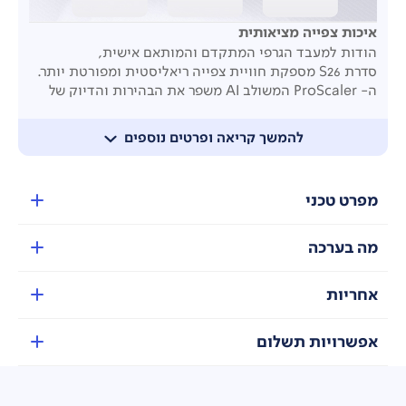
איכות צפייה מציאותית
הודות למעבד הגרפי המתקדם והמותאם אישית,
סדרת
S26
מספקת חוויית צפייה ריאליסטית ומפורטת יותר.
ה- ProScaler המשולב AI משפר את הבהירות והדיוק של
התמונה, בנוסף מנוע עיבוד התמונה הדיגיטלי משפר את
הצבעים חדות ועומק התמונה.
להמשך קריאה ופרטים נוספים
מפרט טכני
מה בערכה
אחריות
אפשרויות תשלום