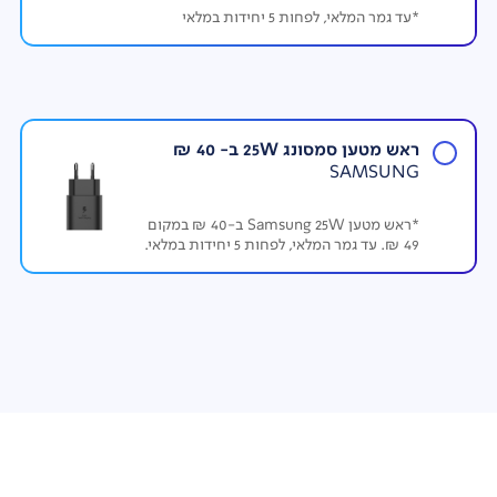
*עד גמר המלאי, לפחות 5 יחידות במלאי
ראש מטען סמסונג 25W ב- 40 ₪
SAMSUNG
Galaxy Photo Assist
*ראש מטען Samsung 25W ב-40 ₪ במקום
עם מודל יצירת התמונות המשופר מבוסס AI, השליטה
49 ₪. עד גמר המלאי, לפחות 5 יחידות במלאי.
בעריכתן קלה ומדויקת. מזינים את התיאור הרצוי ויוצרים
תמונה בדיוק רב. בהוספת אובייקט, השתלבותו עם תמונות
המקור מושלמת. בנוסף ניתן להנות ממגוון סגנונות תמונה
מקוריים ומהנים.