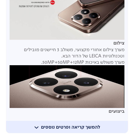
צילום
מערך צילום אחורי מקצועי, משולב 3 חיישנים מובילים
וטכנולוגיות LEICA של הדור הבא.
מערך משולש באיכות 50MP+50MP+12MP.
ביצועים
מעבד שמונה ליבות המתקדם בתחום
®
®
Dimensity
MediaTek
8400-Ultra (4nm) תדר גבוה
להמשך קריאה ופרטים נוספים
3.25GHz עם
קישוריות וביצועי דור 5.