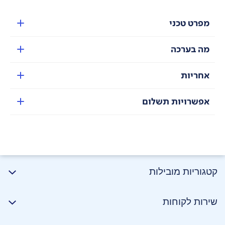
מעבד גרפי Mali-G720 ו
מעבד AI מתקדם NPU 880.
מפרט טכני
מה בערכה
אחריות
אפשרויות תשלום
מערכת קירור
מערכת קירור 3D דו-ערוצית IceLoop נצמדת לשבב לפיזור
חום מהיר
קטגוריות מובילות
שירות לקוחות