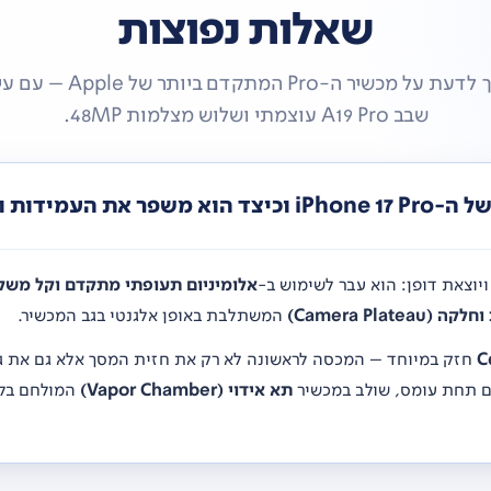
שאלות נפוצות
כל מה שצריך לדעת על מכשיר ה-ro
שבב A19 Pro עוצמתי ושלוש מצלמות 48MP.
 ופיזור החום?
אלומיניום תעופתי מתקדם וקל משק
Camera Pla)
המשתלבת באופן אלגנטי בגב המכשיר.
C
ים תחת עומס, שולב במכשיר
תא אידוי (Vapor Chamber)
המולחם בלי