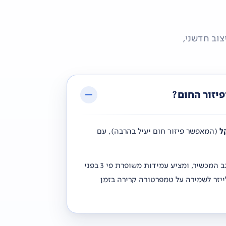
P המתקדם ביותר של Apple – עם עיצוב חדשני,
ל
(המאפשר פיזור חום יעיל בהרבה), עם
חזק במיוחד – המכסה לראשונה לא רק את חזית המסך אלא גם את גב המכשיר, ומציע עמידות משופרת פי 3 בפני
יזר לשמירה על טמפרטורה קרירה בזמן