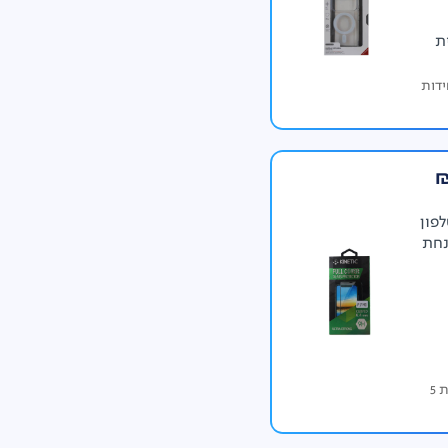
ם 109 ₪ *עד גמר המלאי, לפחות 5 יחידות
פון
נחת
*מגן זכוכית ב- 59.40 ₪ במקום 99 ₪. עד גמר המלאי, לפחות 5