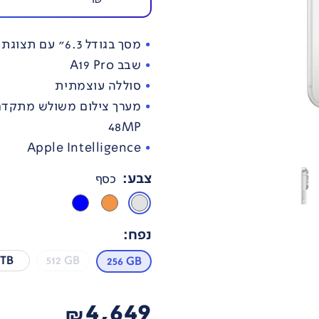
מסך בגודל 6.3" עם תצוגת Super Retina XDR
שבב A19 Pro
סוללה עוצמתית
48MP
Apple Intelligence
צבע
:
כסף
נפח
:
 TB
512 GB
256 GB
4,649
₪