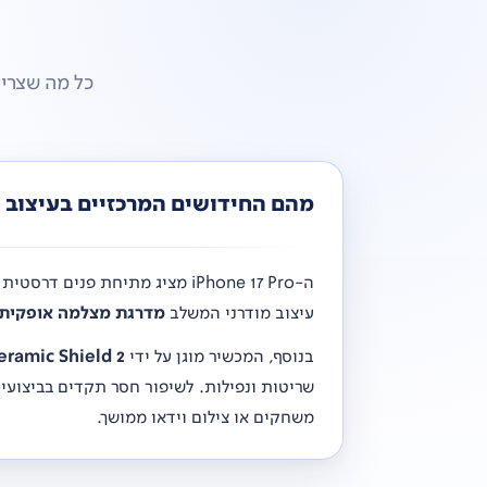
מהם החידושים המרכזיים בעיצוב של ה-iPhone 17 Pro וכיצד הוא משפר את העמידות
ה-iPhone 17 Pro מציג מתיחת פנים דרסטית ויוצאת דופן: הוא עבר לשימוש ב-
עיצוב מודרני המשלב
מדרגת מצלמה אופקית וחלקה (teau
בנוסף, המכשיר מוגן על ידי
eramic Shield 2
שריטות ונפילות. לשיפור חסר תקדים בביצוע
משחקים או צילום וידאו ממושך.