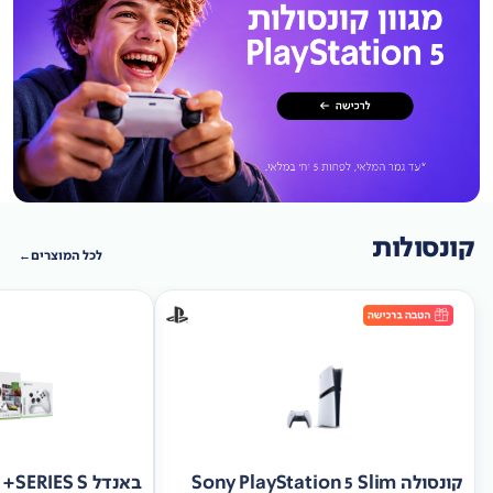
קונסולות
לכל המוצרים
קונסולה Sony PlayStation 5 Slim
באנד