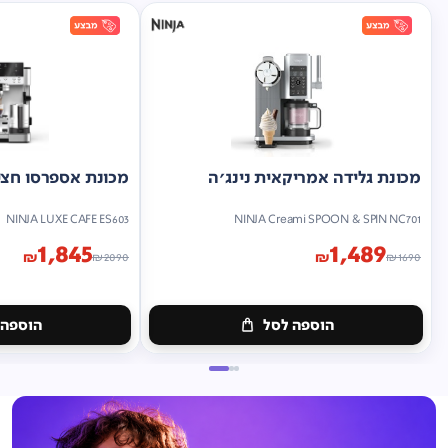
מכונת גלידה אמריקאית נינג'ה
מכונת אספרסו חצי 
NINJA LUXE CAFE ES603
NINJA Creami SPOON & SPIN NC701
1,845
1,489
₪
₪
₪
2090
₪
1690
הוספה לסל
הוספה 