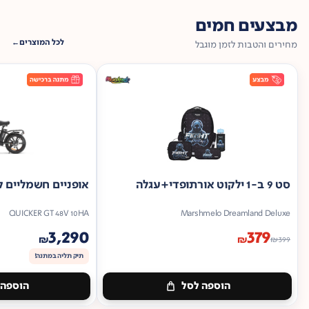
מבצעים חמים
לכל המוצרים
מחירים והטבות לזמן מוגבל
סט 9 ב-1 ילקוט אורתופדי+עגלה
אופניים חשמליים ק
QUICKER GT 48V 10HA
Marshmelo Dreamland Deluxe
3,290
379
₪
₪
₪
399
תיק תליה במתנה!
הוספה לסל
הוספה 