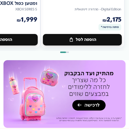
ומטען כפול XBOX
Digital Edition- מהדורה דיגיטאלית
XBOX SERIES S
1,999
2,175
₪
₪
מתנה ברכישה*
הוספה לסל
הוספה 
מתנה
ברכישה*
מתנה
ברכישה*