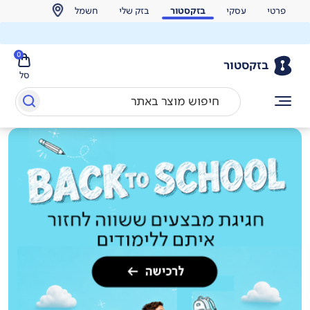
פרטי
עסקי
בזקסטור
בזק שלי
חשמל
0
בזקסטור
סל