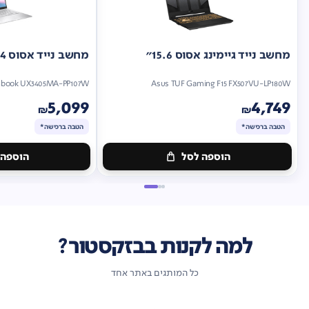
מחשב נייד גיימינג אסוס 15.6"
מחשב נייד אסוס 14"
nbook UX3405MA-PP107W
Asus TUF Gaming F15 FX507VU-LP180W
5,099
4,749
₪
₪
הטבה ברכישה*
הטבה ברכישה*
הוספה לסל
הוספה 
מתנה
מתנה
ברכישה*
הטבה
ברכישה*
הטבה
ברכישה*
ברכישה*
למה לקנות בבזקסטור?
כל המותגים באתר אחד