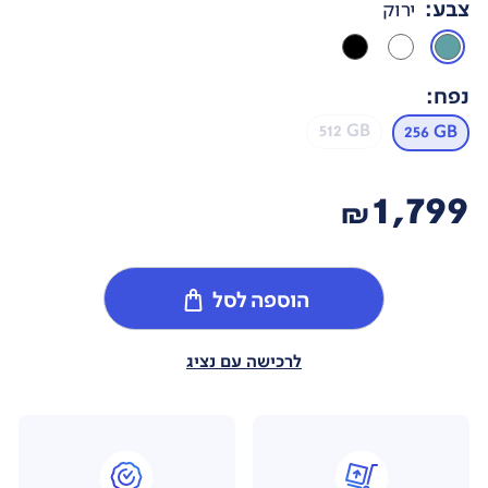
צבע
:
ירוק
נפח
:
512 GB
256 GB
1,799
₪
הוספה לסל
לרכישה עם נציג