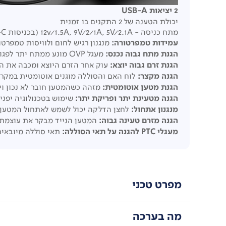
2 יציאות USB-A
יכולת הטענה של 2 התקנים בו זמנית
מתח כניסה - 12v/1.5A, 9V/2/1A, 5V/2.1A (בכניסות Type-C או microUSB)
עמידות טמפרטורה:
מנגנון רגיש לחום ולוויסות טמפרטורה מבטיח
הגנת מתח גבוה נכנס:
מעגל OVP מונע ממתח יתר לפגוע בהתקן
הגנת זרם גבוה יוצא:
עוק אחר הזרם היוצא ומכבה את ה
הגנה מקצר:
לוח האם והסוללה מוגנים אוטומטית במקרה
הגנת מטען אוטומטית:
מזהה כשהמטען חובר לא נכון ו
הגנה מטעינת יתר ופריקת יתר:
שימוש בטכנולוגיה יפני
מנגנון אתחול:
לחצן הדלקה יכול לשמש לאתחול המטען ה
הגנה מזרם טעינה גבוה:
המטען הנייד מבקר את עוצמת ז
מעגלי PTC להגנה על תאי הסוללה:
תאי סוללה מיובאים מאובזרים ב-PTC לשליטה יעילה ולהגנת הסוללות,
מפרט טכני
מה בערכה