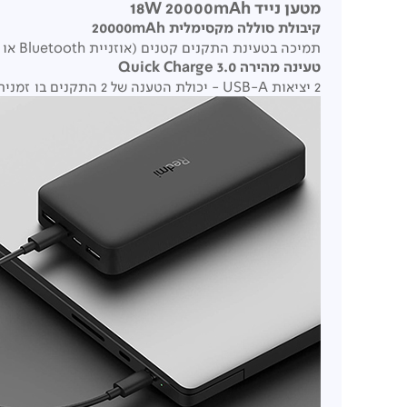
מטען נייד 18W 20000mAh
קיבולת סוללה מקסימלית 20000mAh
תמיכה בטעינת התקנים קטנים (אוזניית Bluetooth או צמיד חכם) - לחיצה כפולה על הלחצן תבצע טעינה איטית במשך שעתיים בזרם נמוך
טעינה מהירה Quick Charge 3.0
2 יציאות USB-A - יכולת הטענה של 2 התקנים בו זמנית. מתאין למגוון התקנים - סמארטפונים, טאבלטים ומכשירים ניידים.