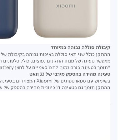
קיבולת סוללה גבוהה במיוחד
ההתקן כולל שני תאי סוללה באיכות גבוהה בקיבולת של 10000mAh ושבב זיהוי חכם המתאים אוטומטית את הזרם הנדרש להתקנים שונים.
מאפשר טעינה של מגוון התקנים נפוצים, כולל טלפונים חכמים, טאבלטים, אוזניו
*תומך בטעינה בזרם נמוך. לחצו פעמיים על לחצן Check Battery בכדי להפעיל את מצב הטעינה בזרם נמוך.
טעינה מהירה בהספק מירבי של 33 וואט
בשימוש עם סמארטפונים של Xiaomi המצוידים בטעינה מהירה וחכמה, הספק היציאה של ההתקן יכול להגיע עד 33 וואט.
ההתקן תומך גם בטעינה דו כיוונית מהירה בהספק של עד 30 וואט המאפשר את קיצור זמן הטעינה העצמית של סוללת הגיב