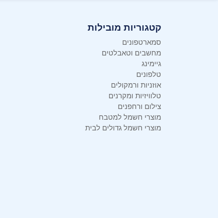
קטגוריות מובילות
סמארטפונים
מחשבים וטאבלטים
גיימינג
טלפונים
אוזניות ורמקולים
טלוויזיות ומקרנים
צילום ורחפנים
מוצרי חשמל למטבח
מוצרי חשמל גדולים לבית
עיצוב מינימליסטי בשני גוונים
ערכת הצבעים של Morandi, בשילוב עם עיצוב מינימליסטי, מציעה חווית משתמש מתוחכמת ואלגנטית לאחיזה בכף היד. המכשיר בנוי מ-PC+ABS והעיצוב כולל קצוות
מעוגלים לאחיזה נוחה ונעימה.