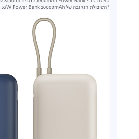
סוללת גיבוי 20000mAh Power Bank מבית Xiaomi עם חיי סוללה ארוכים, קיבולת גבוהה, טעינה מהירה ונוח לנשיאה.
*הקיבולת הנקובה של Xiaomi 33W Power Bank 20000mAh (עם כבל משולב) הינה 12000mAh