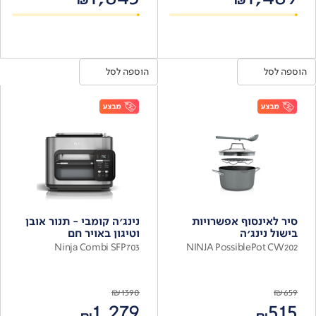
₪
₪
הוספה לסל
הוספה לסל
סיר לאינסוף אפשרויות
נינג'ה קומבי - תנור אובן
בישול נינג'ה
וטיגון באויר חם
Ninja Combi SFP703
NINJA PossiblePot CW202
₪
1390
₪
659
1,279
515