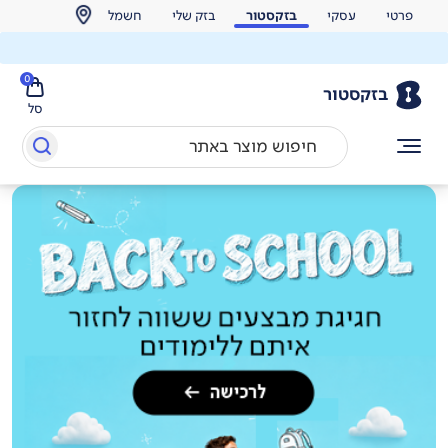
פרטי
עסקי
בזקסטור
בזק שלי
חשמל
0
בזקסטור
סל