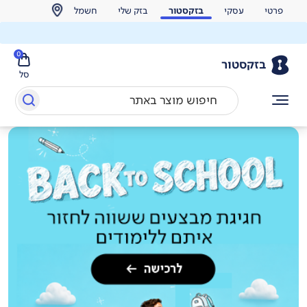
פרטי
עסקי
בזקסטור
בזק שלי
חשמל
0
בזקסטור
סל