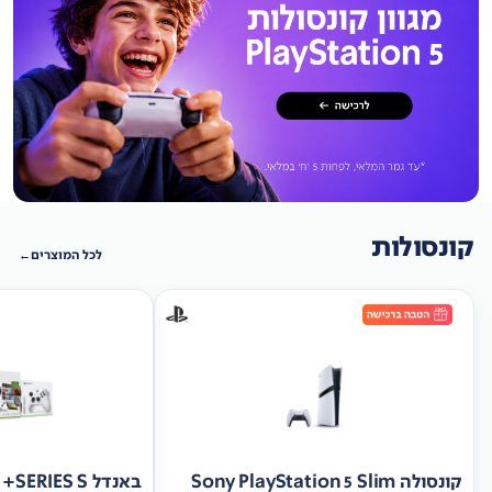
קונסולות
לכל המוצרים
קונסולה Sony PlayStation 5 Slim
באנד