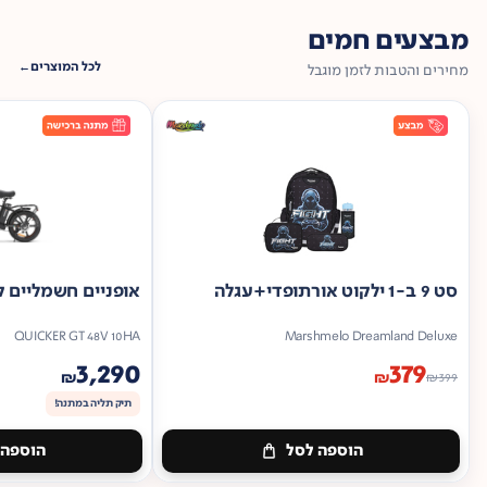
מבצעים חמים
לכל המוצרים
מחירים והטבות לזמן מוגבל
סט 9 ב-1 ילקוט אורתופדי+עגלה
אופניים חשמליים ק
QUICKER GT 48V 10HA
Marshmelo Dreamland Deluxe
3,290
379
₪
₪
₪
399
תיק תליה במתנה!
הוספה לסל
הוספה 