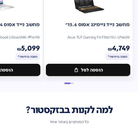
מחשב נייד גיימינג אסוס 15.6"
מחשב נייד אסוס 14"
nbook UX3405MA-PP107W
Asus TUF Gaming F15 FX507VU-LP180W
5,099
4,749
₪
₪
הטבה ברכישה*
הטבה ברכישה*
הוספה לסל
הוספה 
מתנה
מתנה
ברכישה*
הטבה
ברכישה*
הטבה
ברכישה*
ברכישה*
למה לקנות בבזקסטור?
כל המותגים באתר אחד