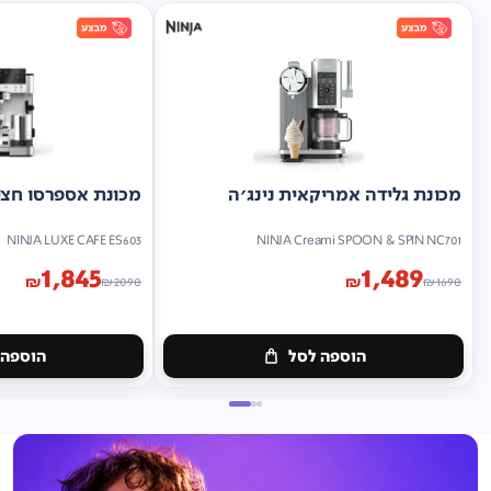
מכונת גלידה אמריקאית נינג'ה
מכונת אספרסו חצי 
NINJA LUXE CAFE ES603
NINJA Creami SPOON & SPIN NC701
1,845
1,489
₪
₪
₪
2090
₪
1690
הוספה לסל
הוספה 