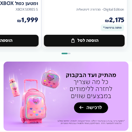
ומטען כפול XBOX
Digital Edition- מהדורה דיגיטאלית
XBOX SERIES S
1,999
2,175
₪
₪
מתנה ברכישה*
הוספה לסל
הוספה 
מתנה
ברכישה*
מתנה
ברכישה*