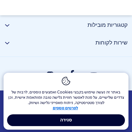
קטגוריות מובילות
שירות לקוחות
באתר זה נעשה שימוש בקבצי Cookies ואמצעים נוספים, לרבות של
צדדים שלישיים, על מנת לאפשר חווית גלישה טובה ומותאמת אישית, וכן
אודות
דרושים
צור קשר
Investor Relations
הודעות חברה
לצורך סטטיסטיקה, ניתוח מאפייני גלישה ושיווק.
לפרטים נוספים
מוקדי שירות ופניות ציבור
144
בזק בינלאומי
פלאפון
סגירה
תרומה לקהילה
אתר הרכש
Yes
אחריות תאגידית