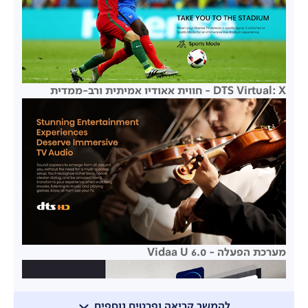
DTS Virtual: X - חווית אאודיו אמיתית ורב-ממדית
מערכת הפעלה - Vidaa U 6.0
להמשך קריאה ופרטים נוספים