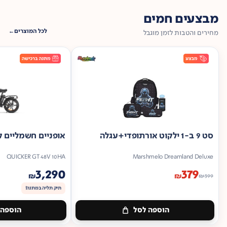
מבצעים חמים
לכל המוצרים
מחירים והטבות לזמן מוגבל
סט 9 ב-1 ילקוט אורתופדי+עגלה
אופניים חשמליים ק
QUICKER GT 48V 10HA
Marshmelo Dreamland Deluxe
3,290
379
₪
₪
₪
399
תיק תליה במתנה!
הוספה לסל
הוספה 