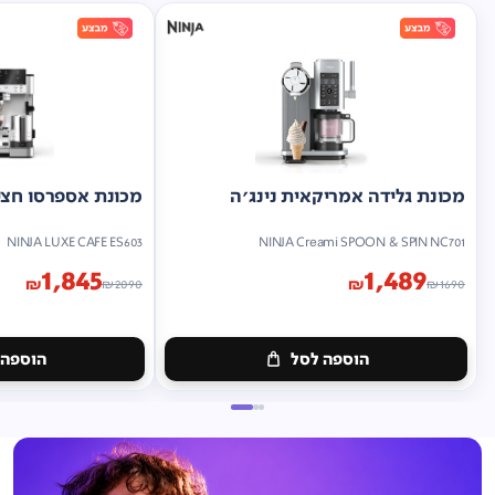
מכונת גלידה אמריקאית נינג'ה
מכונת אספרסו חצי 
NINJA LUXE CAFE ES603
NINJA Creami SPOON & SPIN NC701
1,845
1,489
₪
₪
₪
2090
₪
1690
הוספה לסל
הוספה 