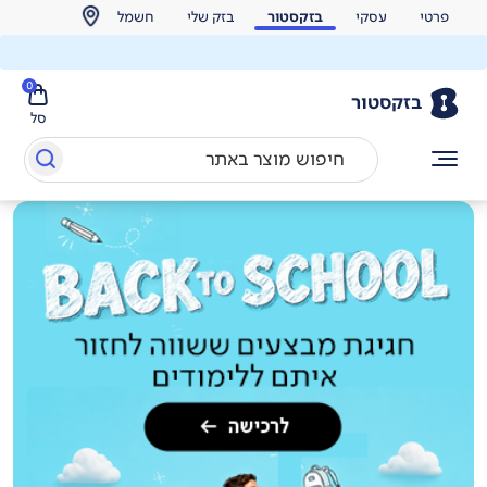
פרטי
עסקי
בזקסטור
בזק שלי
חשמל
0
בזקסטור
סל