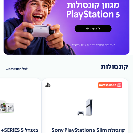
קונסולות
לכל המוצרים
קונסולה Sony PlayStation 5 Slim
באנד