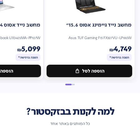
מחשב נייד גיימינג אסוס 15.6"
מחשב נייד אסוס 14"
nbook UX3405MA-PP107W
Asus TUF Gaming F15 FX507VU-LP180W
5,099
4,749
₪
₪
הטבה ברכישה*
הטבה ברכישה*
הוספה לסל
הוספה 
מתנה
מתנה
ברכישה*
הטבה
ברכישה*
הטבה
ברכישה*
ברכישה*
למה לקנות בבזקסטור?
כל המותגים באתר אחד