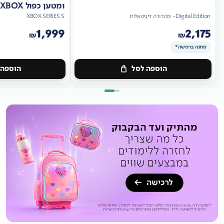
ומטען כפול XBOX
Digital Edition- מהדורה דיגיטאלית
XBOX SERIES S
1,999
2,175
₪
₪
מתנה ברכישה*
הוספה לסל
הוספה 
מתנה
ברכישה*
מתנה
ברכישה*