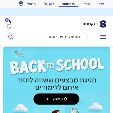
פרטי
עסקי
בזקסטור
בזק שלי
חשמל
0
בזקסטור
סל