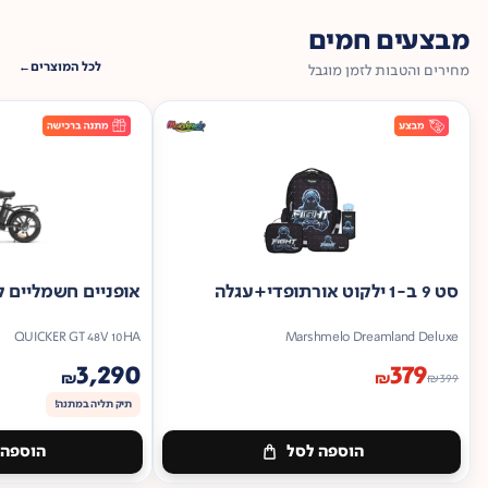
מבצעים חמים
לכל המוצרים
מחירים והטבות לזמן מוגבל
סט 9 ב-1 ילקוט אורתופדי+עגלה
אופניים חשמליים ק
QUICKER GT 48V 10HA
Marshmelo Dreamland Deluxe
3,290
379
₪
₪
₪
399
תיק תליה במתנה!
הוספה לסל
הוספה 