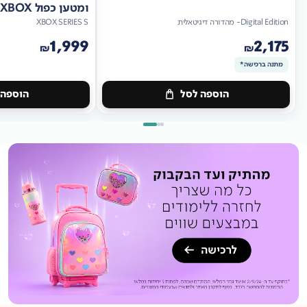
ומטען כפול XBOX
Digital Edition- מהדורה דיגיטאלית
XBOX SERIES S
1,999
2,175
₪
₪
מתנה ברכישה*
הוספה לסל
הוספה 
מתנה
ברכישה*
מתנה
ברכישה*