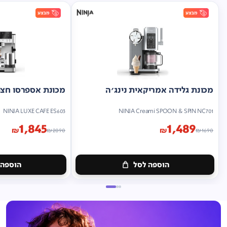
מכונת גלידה אמריקאית נינג'ה
מכונת אספרסו חצי 
NINJA LUXE CAFE ES603
NINJA Creami SPOON & SPIN NC701
1,845
1,489
₪
₪
₪
2090
₪
1690
הוספה לסל
הוספה 