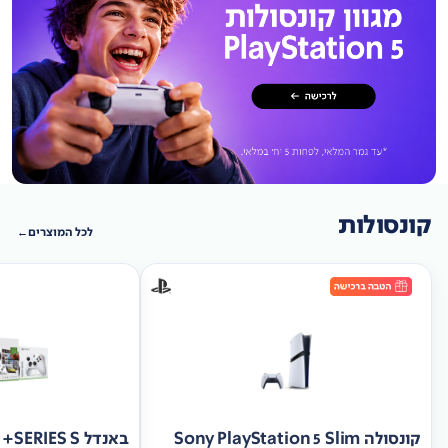
קונסולות
לכל המוצרים
קונסולה Sony PlayStation 5 Slim
באנד