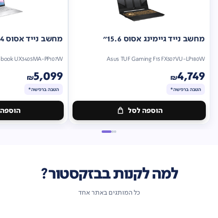
מחשב נייד גיימינג אסוס 15.6"
מחשב נייד אסוס 14"
nbook UX3405MA-PP107W
Asus TUF Gaming F15 FX507VU-LP180W
5,099
4,749
₪
₪
הטבה ברכישה*
הטבה ברכישה*
הוספה לסל
הוספה 
מתנה
מתנה
ברכישה*
הטבה
ברכישה*
הטבה
ברכישה*
ברכישה*
למה לקנות בבזקסטור?
כל המותגים באתר אחד