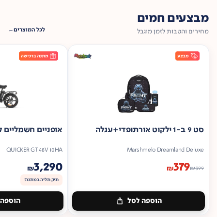
מבצעים חמים
לכל המוצרים
מחירים והטבות לזמן מוגבל
סט 9 ב-1 ילקוט אורתופדי+עגלה
אופניים חשמליים ק
QUICKER GT 48V 10HA
Marshmelo Dreamland Deluxe
3,290
379
₪
₪
₪
399
תיק תליה במתנה!
הוספה לסל
הוספה 