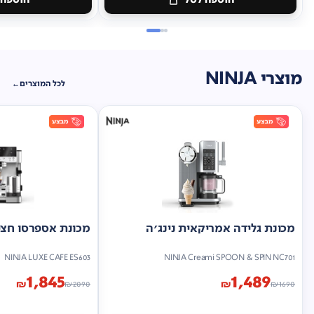
מוצרי NINJA
לכל המוצרים
מכונת גלידה אמריקאית נינג'ה
מכונת אספרסו חצי 
NINJA LUXE CAFE ES603
NINJA Creami SPOON & SPIN NC701
1,845
1,489
₪
₪
₪
2090
₪
1690