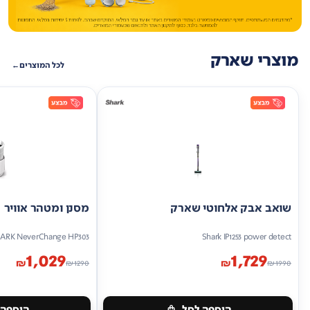
מוצרי שארק
לכל המוצרים
שואב אבק אלחוטי שארק
מסנן ומטהר אוויר
ARK NeverChange HP303
Shark IP1253 power detect
1,029
1,729
₪
₪
₪
1290
₪
1990
הוספה לסל
הוספה 