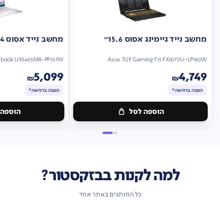
מחשב נייד גיימינג אסוס 15.6"
מחשב נייד אסוס 14"
nbook UX3405MA-PP107W
Asus TUF Gaming F15 FX507VU-LP180W
5,099
4,749
₪
₪
הטבה ברכישה*
הטבה ברכישה*
הוספה לסל
הוספה 
מתנה
מתנה
ברכישה*
הטבה
ברכישה*
הטבה
ברכישה*
ברכישה*
למה לקנות בבזקסטור?
כל המותגים באתר אחד