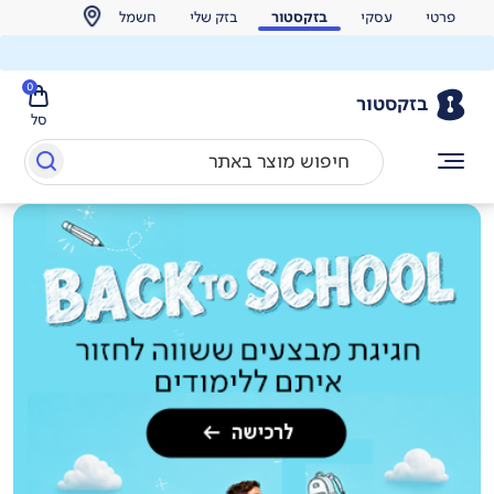
פרטי
עסקי
בזקסטור
בזק שלי
חשמל
0
בזקסטור
סל