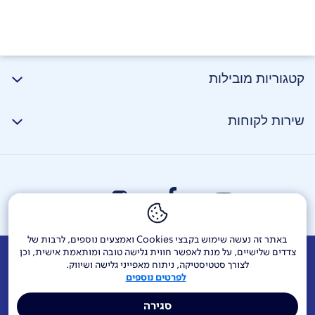
קטגוריות מובילות
שירות לקוחות
באתר זה נעשה שימוש בקבצי Cookies ואמצעים נוספים, לרבות של
צדדים שלישיים, על מנת לאפשר חווית גלישה טובה ומותאמת אישית, וכן
אודות
דרושים
צור קשר
Investor Relations
הודעות חברה
לצורך סטטיסטיקה, ניתוח מאפייני גלישה ושיווק.
לפרטים נוספים
מוקדי שירות ופניות ציבור
144
בזק בינלאומי
פלאפון
סגירה
תרומה לקהילה
אתר הרכש
Yes
אחריות תאגידית