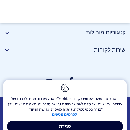
קטגוריות מובילות
שירות לקוחות
באתר זה נעשה שימוש בקבצי Cookies ואמצעים נוספים, לרבות של
צדדים שלישיים, על מנת לאפשר חווית גלישה טובה ומותאמת אישית, וכן
אודות
דרושים
צור קשר
Investor Relations
הודעות חברה
לצורך סטטיסטיקה, ניתוח מאפייני גלישה ושיווק.
לפרטים נוספים
מוקדי שירות ופניות ציבור
144
בזק בינלאומי
פלאפון
סגירה
תרומה לקהילה
אתר הרכש
Yes
אחריות תאגידית