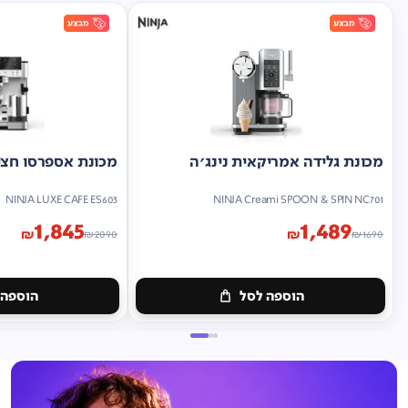
מכונת גלידה אמריקאית נינג'ה
מכונת אספרסו חצי 
NINJA LUXE CAFE ES603
NINJA Creami SPOON & SPIN NC701
1,845
1,489
₪
₪
₪
2090
₪
1690
הוספה לסל
הוספה 