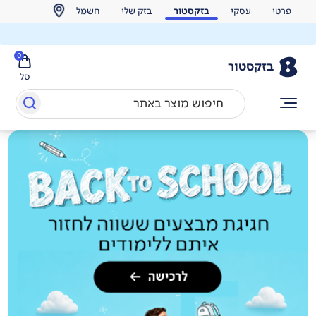
פרטי
עסקי
בזקסטור
בזק שלי
חשמל
0
בזקסטור
סל