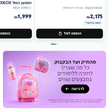
ומטען כפול XBOX
Digital Edition- מהדורה דיגיטאלית
XBOX SERIES S
1,999
2,175
₪
₪
מתנה ברכישה*
הוספה לסל
הוספה 
מתנה
ברכישה*
מתנה
ברכישה*