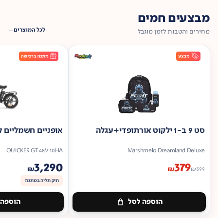
מבצעים חמים
לכל המוצרים
מחירים והטבות לזמן מוגבל
סט 9 ב-1 ילקוט אורתופדי+עגלה
אופניים חשמליים ק
QUICKER GT 48V 10HA
Marshmelo Dreamland Deluxe
3,290
379
₪
₪
₪
399
תיק תליה במתנה!
הוספה לסל
הוספה 