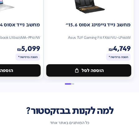
מחשב נייד גיימינג אסוס 15.6"
מחשב נייד אסוס 14"
nbook UX3405MA-PP107W
Asus TUF Gaming F15 FX507VU-LP180W
5,099
4,749
₪
₪
הטבה ברכישה*
הטבה ברכישה*
הוספה לסל
הוספה 
מתנה
מתנה
ברכישה*
הטבה
ברכישה*
הטבה
ברכישה*
ברכישה*
למה לקנות בבזקסטור?
כל המותגים באתר אחד