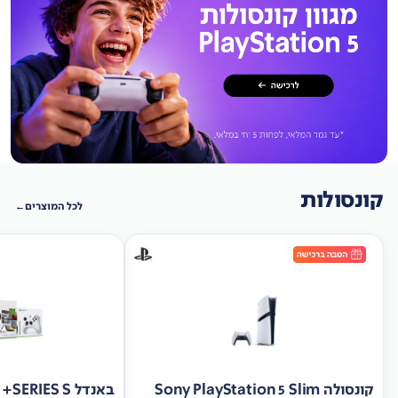
קונסולות
לכל המוצרים
קונסולה Sony PlayStation 5 Slim
באנד