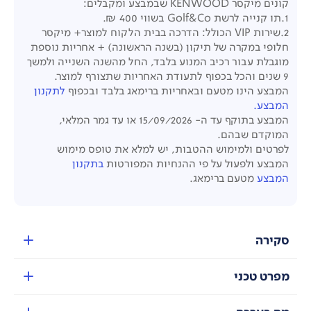
קונים מיקסר
KENWOOD
שבמבצע ומקבלים:
1.תו קנייה לרשת Golf&Co בשווי 400 ₪.
2.שירות
VIP
הכולל: הדרכה בבית הלקוח למוצר+ מיקסר
חלופי במקרה של תיקון (בשנה הראשונה) + אחריות נוספת
מוגבלת עבור רכיב המנוע בלבד,
החל מהשנה השנייה ולמשך
9 שנים והכל בכפוף לתעודת האחריות שתצורף למוצר.
המבצע הינו מטעם ובאחריות ברימאג בלבד ובכפוף
לתקנון
המבצע.
המבצע בתוקף עד ה-
15
/09/2026 או עד גמר המלאי,
המוקדם שבהם.
לפרטים ולמימוש ההטבות, יש למלא את טופס מימוש
המבצע ולפעול על פי ההנחיות המפורטות
בתקנון
המבצע
מטעם ברימאג.
סקירה
מפרט טכני