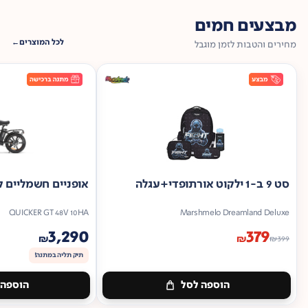
מבצעים חמים
לכל המוצרים
מחירים והטבות לזמן מוגבל
סט 9 ב-1 ילקוט אורתופדי+עגלה
אופניים חשמליים ק
QUICKER GT 48V 10HA
Marshmelo Dreamland Deluxe
3,290
379
₪
₪
₪
399
תיק תליה במתנה!
הוספה לסל
הוספה 