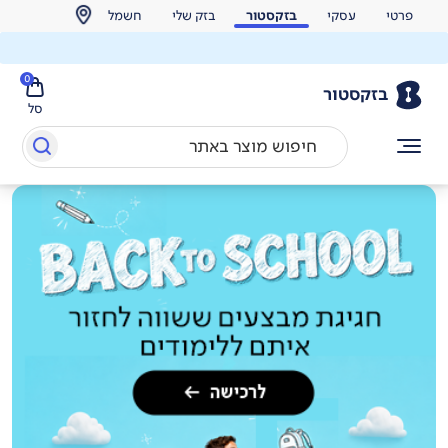
פרטי
עסקי
בזקסטור
בזק שלי
חשמל
0
בזקסטור
סל