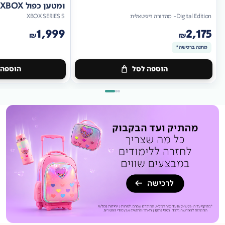
ומטען כפול XBOX
Digital Edition- מהדורה דיגיטאלית
XBOX SERIES S
1,999
2,175
₪
₪
מתנה ברכישה*
הוספה לסל
הוספה 
מתנה
ברכישה*
מתנה
ברכישה*