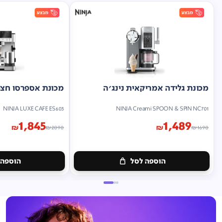
מכונת גלידה אמריקאית נינג'ה
מכונת אספרסו חצי 
NINJA LUXE CAFE ES603
NINJA Creami SPOON & SPIN NC701
1,845
1,489
₪
₪
₪
2090
₪
1690
הוספה לסל
הוספה 