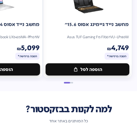
מחשב נייד גיימינג אסוס 15.6"
מחשב נייד אסוס 14"
nbook UX3405MA-PP107W
Asus TUF Gaming F15 FX507VU-LP180W
5,099
4,749
₪
₪
הטבה ברכישה*
הטבה ברכישה*
הוספה לסל
הוספה 
מתנה
מתנה
ברכישה*
הטבה
ברכישה*
הטבה
ברכישה*
ברכישה*
למה לקנות בבזקסטור?
כל המותגים באתר אחד