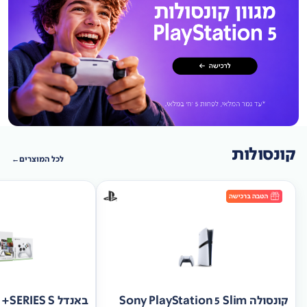
קונסולות
לכל המוצרים
קונסולה Sony PlayStation 5 Slim
באנד