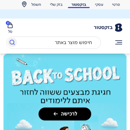
פרטי
עסקי
בזקסטור
בזק שלי
חשמל
0
בזקסטור
סל