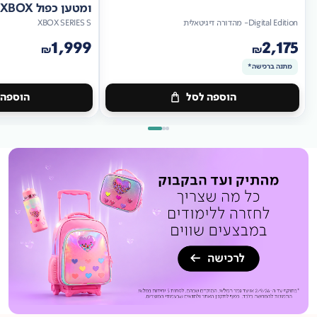
ומטען כפול XBOX
Digital Edition- מהדורה דיגיטאלית
XBOX SERIES S
1,999
2,175
₪
₪
מתנה ברכישה*
הוספה לסל
הוספה 
מתנה
ברכישה*
מתנה
ברכישה*