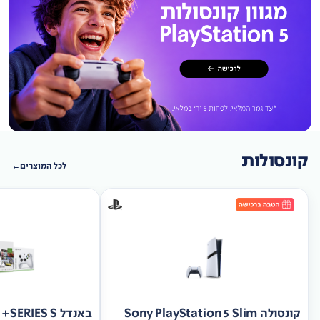
קונסולות
לכל המוצרים
קונסולה Sony PlayStation 5 Slim
באנד