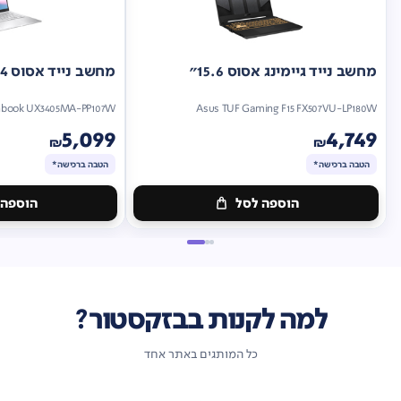
מחשב נייד גיימינג אסוס 15.6"
מחשב נייד אסוס 14"
nbook UX3405MA-PP107W
Asus TUF Gaming F15 FX507VU-LP180W
5,099
4,749
₪
₪
הטבה ברכישה*
הטבה ברכישה*
הוספה לסל
הוספה 
מתנה
מתנה
ברכישה*
הטבה
ברכישה*
הטבה
ברכישה*
ברכישה*
למה לקנות בבזקסטור?
כל המותגים באתר אחד