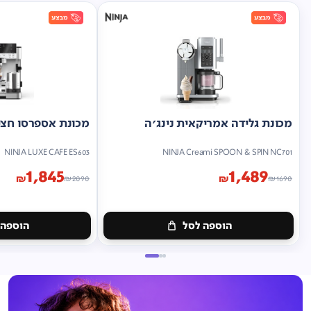
מכונת גלידה אמריקאית נינג'ה
מכונת אספרסו חצי 
NINJA LUXE CAFE ES603
NINJA Creami SPOON & SPIN NC701
1,845
1,489
₪
₪
₪
2090
₪
1690
הוספה לסל
הוספה 