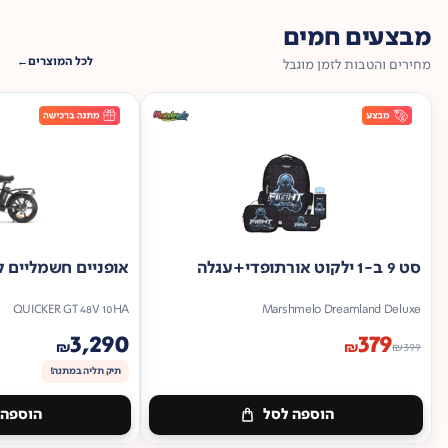
מבצעים חמים
לכל המוצרים
מחירים והטבות לזמן מוגבל
סט 9 ב-1 ילקוט אורתופדי+עגלה
אופניים חשמליים ק
QUICKER GT 48V 10HA
Marshmelo Dreamland Deluxe
3,290
379
₪
₪
₪
399
תיק תליה במתנה!
הוספה לסל
הוספה 