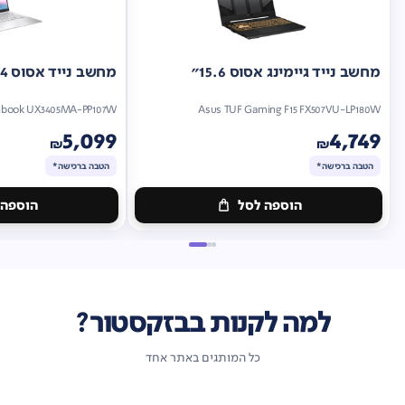
מחשב נייד גיימינג אסוס 15.6"
מחשב נייד אסוס 14"
nbook UX3405MA-PP107W
Asus TUF Gaming F15 FX507VU-LP180W
5,099
4,749
₪
₪
הטבה ברכישה*
הטבה ברכישה*
הוספה לסל
הוספה 
מתנה
מתנה
ברכישה*
הטבה
ברכישה*
הטבה
ברכישה*
ברכישה*
למה לקנות בבזקסטור?
כל המותגים באתר אחד