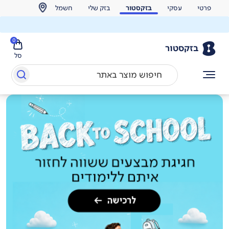
פרטי
עסקי
בזקסטור
בזק שלי
חשמל
0
בזקסטור
סל