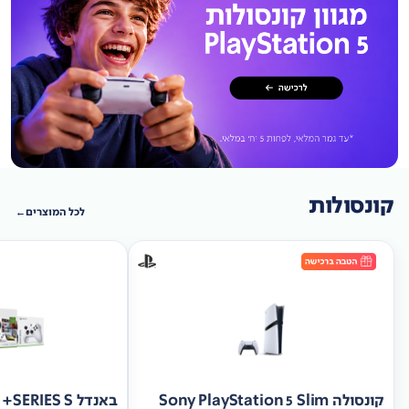
קונסולות
לכל המוצרים
קונסולה Sony PlayStation 5 Slim
באנד