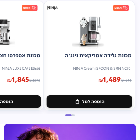
מכונת גלידה אמריקאית נינג'ה
מכונת אספרסו חצי 
NINJA LUXE CAFE ES603
NINJA Creami SPOON & SPIN NC701
1,845
1,489
₪
₪
₪
2090
₪
1690
הוספה לסל
הוספה 