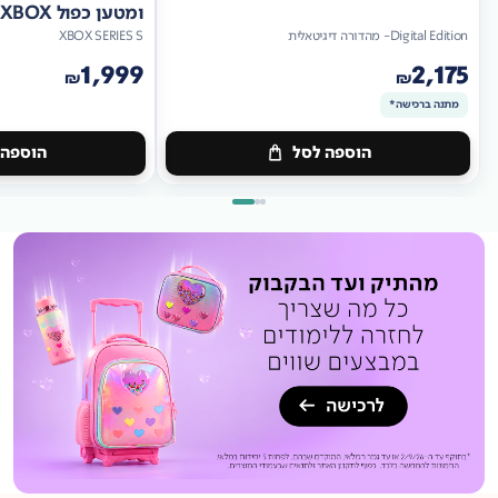
ומטען כפול XBOX
Digital Edition- מהדורה דיגיטאלית
XBOX SERIES S
1,999
2,175
₪
₪
מתנה ברכישה*
הוספה לסל
הוספה 
מתנה
ברכישה*
מתנה
ברכישה*