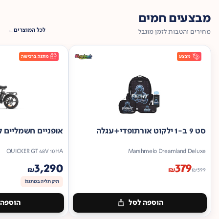
מבצעים חמים
לכל המוצרים
מחירים והטבות לזמן מוגבל
סט 9 ב-1 ילקוט אורתופדי+עגלה
אופניים חשמליים ק
QUICKER GT 48V 10HA
Marshmelo Dreamland Deluxe
3,290
379
₪
₪
₪
399
תיק תליה במתנה!
הוספה לסל
הוספה 