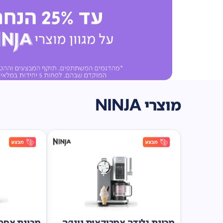
מוצרי NINJA
מכונת גלידה אמריקאית נינג'ה
מכונת אספר