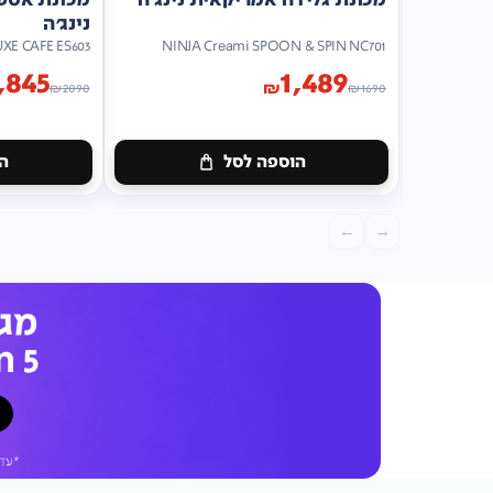
נינג'ה
UXE CAFE ES603
NINJA Creami SPOON & SPIN NC701
,845
1,489
₪
₪
2090
₪
1690
הוספה לסל
הו
←
→