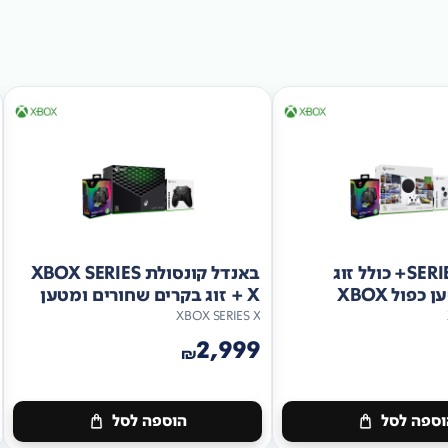
באנדל SERIES S+ כולל זוג
באנדל קונסולת XBOX SERIES
פול XBOX
X + זוג בקרים שחורים ומטען
PDP כפול
XBOX SERIES X
2,999
₪
ספה לסל
הוספה לסל