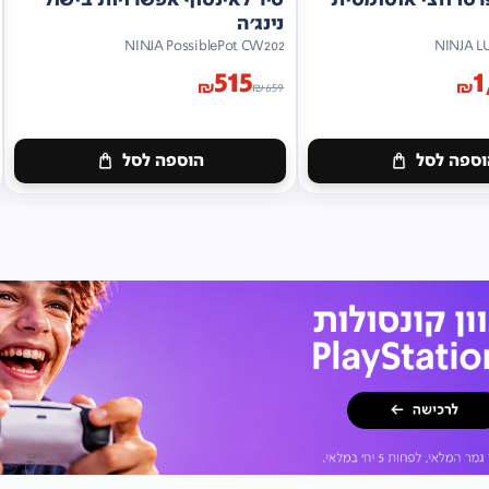
נינג'ה
NINJA PossiblePot CW202
NINJA L
515
1
₪
₪
₪
659
ספה לסל
הוספה לסל