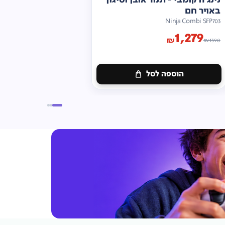
באויר חם
Ninja Combi SFP703
1,279
₪
₪
1390
הוספה לסל