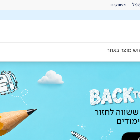
מל
משווקים