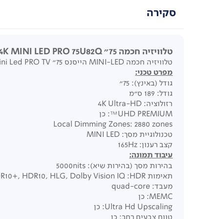
סקירה
טלוויזיה חכמה Hisense Smart 4K MINI LED PRO 75U82Q "75
טלוויזיה חכמה MINI-LED הייסנס 75" 4K Mini Led PRO TV.
מפרט טכני:
גודל (באינץ): 75"
גודל: 189 ס"מ
רזולוציה: 4K Ultra-HD
UHD PREMIUM™: כן
Local Dimming Zones: 2880 zones
טכנולוגיית מסך: MINI LED
קצב רענון: 165Hz
עיבוד תמונה
:
בהירות מסך (בהירות שיא): 5000nits
תאימות Dolby Vision, HDR10+, HDR10, HLG, Dolby Vision IQ :HDR
מעבד: quad-core
MEMC: כן
Ultra Hd Upscaling: כן
טווח צבעים רחב: כן