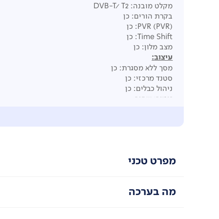
מקלט מובנה: DVB-T/ T2
בקרת הורים: כן
PVR (PVR): כן
Time Shift: כן
מצב מלון: כן
עיצוב
:
מסך ללא מסגרת: כן
סטנד מרכזי: כן
ניהול כבלים: כן
גימור: שחור
:
SMART TV
מערכת הפעלה: VIDAA U9
דפדפן אינטרנט: כן
נגן מדיה דיגיטלי: כן (וידאו / מוסיקה / תמונה)
WIFI: כן
מפרט טכני
BLUETOOTH: כן (עכבר, מקלדת, שמע)
ANYVIEW STREAM (DLNA): כן
ANYVIEW CAST (שיקוף מסך): כן (טאבלט, סמארטפון, AirPlay2 )
מה בערכה
אפליקציה לסמארטפון: RemoteNow (Android & iOS)
חנות אפליקציות: כן
(Netflix, Youtube, Prime Video ,Keshet 12, Reshet 13, Kan 11,Cellcom, Free Tv ,Hot … etc)