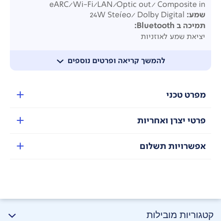
eARC/Wi-Fi/LAN/Optic out/ Composite in
שמע:
24W Steíeo/ Dolby Digital
תמיכה ב Bluetooth:
יציאת שמע לאוזניות
5.1 Bluetooth
טכנולוגיית שמע
: dbx-tv לספורט, Gamming וסרטי אקשן
להמשך קריאה ופרטים נוספים
Chíomecast
: שיתוף תוכן + שיקוף טלפונים ניידים
שלט
רחוק חכם עם לחצנים ייעודיים:
Netflix/Youľube
שפות:
עברית, אנגלית, רוסית ערבית
מפרט טכני
עיצוב וגימור:
שחור יוקרתי ללא מסגרת – רגלית מרכזית
מידות:
פרטי יצרן ואחריות
ללא
סטנד
-
1445*86*837
כולל סטנד -
1445*300*880
דירוג אנרגטי:
F
אפשרויות תשלום
קטגוריות מובילות