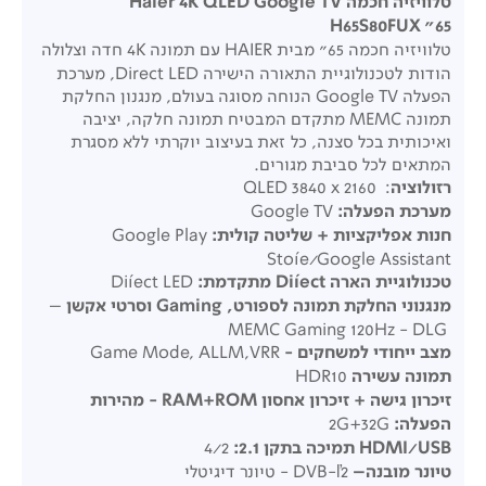
טלוויזיה חכמה Haier 4K QLED Google TV
H65S80FUX "65
טלוויזיה חכמה 65" מבית HAIER עם תמונה 4K חדה וצלולה
הודות לטכנולוגיית התאורה הישירה Direct LED, מערכת
הפעלה Google TV הנוחה מסוגה בעולם, מנגנון החלקת
תמונה MEMC מתקדם המבטיח תמונה חלקה, יציבה
ואיכותית בכל סצנה, כל זאת בעיצוב יוקרתי ללא מסגרת
המתאים לכל סביבת מגורים.
רזולוציה
: QLED 3840 x 2160
מערכת הפעלה:
Google TV
חנות אפליקציות
+
שליטה קולית:
Google Play
Stoíe/Google Assistant
טכנולוגיית הארה
Diíect
מתקדמת:
Diíect LED
מנגנוני החלקת תמונה לספורט, Gaming וסרטי אקשן
–
MEMC Gaming 120Hz - DLG
מצב ייחודי למשחקים
-
Game Mode, ALLM,VRR
תמונה עשירה
HDR10
זיכרון גישה
+
זיכרון אחסון
RAM+ROM -
מהירות
הפעלה:
2G+32G
HDMI/USB
תמיכה בתקן
2.1:
4/2
טיונר מובנה
–
DVB-ľ2 - טיונר דיגיטלי