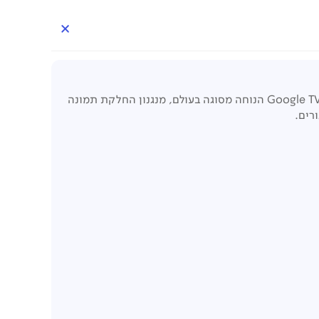
טלוויזיה חכמה 55" מבית HAIER עם תמונה 4K חדה וצלולה הודות לטכנולוגיית התאורה הישירה Direct LED, מערכת הפעלה Google TV הנוחה מסוגה בעולם, מנגנון החלקת תמונה