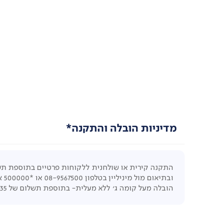
מדיניות הובלה והתקנה*
התקנה קירית או שולחנית ללקוחות פרטיים בתוספת תשלום לספק של 149 ₪. 
ובתיאום מול מיניליין בטלפון
08-9567500 או *500000 או
הובלה מעל קומה ג' ללא מעלית- בתוספת תשלום של 35 ₪ לכל קומה. במידה ויש מדרגות ספירלה בתוך הבית, בתוספת של 25 ₪ (לא משנה כמה קומות).