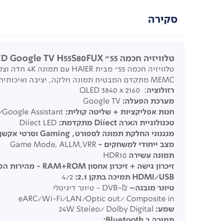
סקירה
טלוויזיה חכמה Haier 4K QLED Google TV H55S80FUX "55
MEMC מתקדם המבטיח תמונה חלקה, יציבה ואיכותית בכל סצנה, כל זאת בעיצוב יוקרתי ללא מסגרת המתאים לכל סביבת מגורים.
רזולוציה
: QLED 3840 x 2160
מערכת הפעלה:
Google TV
חנות אפליקציות
+
שליטה קולית:
/Google Assistant
טכנולוגיית הארה
Diíect
מתקדמת:
Diíect LED
מנגנוני החלקת תמונה לספורט, Gaming וסרטי אקשן
מצב ייחודי למשחקים
-
Game Mode, ALLM,VRR
תמונה עשירה
HDR10
זיכרון גישה
+
זיכרון אחסון
RAM+ROM -
מהירות הפ
HDMI/USB
תמיכה בתקן
2.1:
4/2
טיונר מובנה
–
DVB-ľ2 - טיונר דיגיטלי
eARC/Wi-Fi/LAN/Optic out/ Composite in
שמע:
24W Steíeo/ Dolby Digital
תמיכה ב Bluetooth: