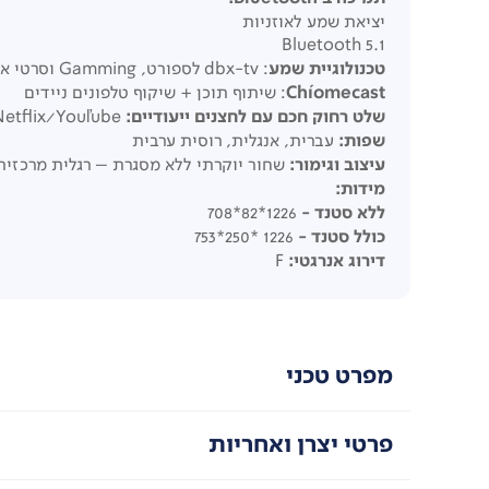
יציאת שמע לאוזניות
5.1 Bluetooth
טכנולוגיית שמע
: dbx-tv לספורט, Gamming וסרטי אקשן
Chíomecast
: שיתוף תוכן + שיקוף טלפונים ניידים
שלט
רחוק חכם עם לחצנים ייעודיים:
Netflix/Youľube
שפות:
עברית, אנגלית, רוסית ערבית
עיצוב וגימור:
שחור יוקרתי ללא מסגרת – רגלית מרכזית
מידות:
ללא
סטנד
-
1226*82*708
כולל סטנד -
1226 *250*753
דירוג אנרגטי:
F
מפרט טכני
פרטי יצרן ואחריות