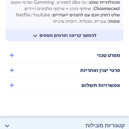
טכנולוגיית שמע
: dbx-tv לספורט, Gamming וסרטי אקשן
Chíomecast
: שיתוף תוכן + שיקוף טלפונים ניידים
שלט
רחוק חכם עם לחצנים ייעודיים:
Netflix/Youľube
שפות:
עברית, אנגלית, רוסית ערבית
עיצוב וגימור:
שחור יוקרתי ללא מסגרת – 2 רגליות
מידות:
להמשך קריאה ופרטים נוספים
ללא סטנד - 954.7*88.3*556.4
כולל סטנד - 954.7*229.9*587.3
דירוג אנרגטי:
F
מפרט טכני
פרטי יצרן ואחריות
אפשרויות תשלום
קטגוריות מובילות