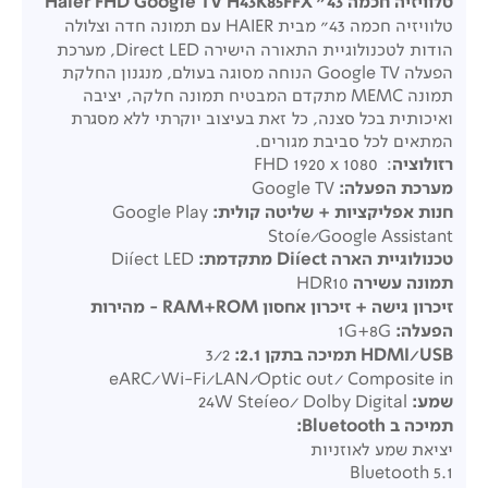
טלוויזיה חכמה Haier FHD Google TV H43K85FFX "43
טלוויזיה חכמה 43" מבית HAIER עם תמונה חדה וצלולה
הודות לטכנולוגיית התאורה הישירה Direct LED, מערכת
הפעלה Google TV הנוחה מסוגה בעולם, מנגנון החלקת
תמונה MEMC מתקדם המבטיח תמונה חלקה, יציבה
ואיכותית בכל סצנה, כל זאת בעיצוב יוקרתי ללא מסגרת
המתאים לכל סביבת מגורים.
רזולוציה
: FHD 1920 x 1080
מערכת הפעלה:
Google TV
חנות אפליקציות
+
שליטה קולית:
Google Play
Stoíe/Google Assistant
טכנולוגיית הארה
Diíect
מתקדמת:
Diíect LED
תמונה עשירה
HDR10
זיכרון גישה
+
זיכרון אחסון
RAM+ROM -
מהירות
הפעלה:
1G+8G
HDMI/USB
תמיכה בתקן
2.1:
3/2
eARC/Wi-Fi/LAN/Optic out/ Composite in
שמע:
24W Steíeo/ Dolby Digital
תמיכה ב Bluetooth:
יציאת שמע לאוזניות
5.1 Bluetooth