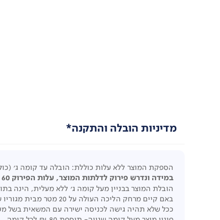
מדיניות הובלה והתקנה*
הספקת המוצר ללא עלות כוללת: הובלה עד קומה ג' (כול
במידה ונדרש פירוק לדלתות המוצר, עלות הפירוק 60 ₪ לכל דלת.
הובלת המוצר בבניין מעל קומה ג' ללא מעלית, הינה בתוספת תשלום 
באם קיים מרחק הליכה העולה על 20 מטר מבית מגוריו של הלקוח בשל חניה מרוחקת, חוסר גישה לביתו, תחול תוספת תשלום כעלות קומה נוספת.
ככל שלא תהיה גישה לכניסה ישירה עם המשאית בשל מעבר
פינוי מוצר מעל קומה שנייה- תוספת 80 ₪ לכל קומה.