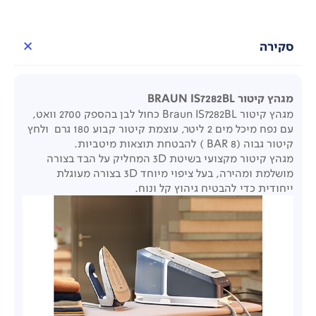
סקירה
מגהץ קיטור BRAUN IS7282BL
מגהץ קיטור Braun IS7282BL כחול לבן בהספק 2700 וואט,
עם נפח מיכל מים 2 ליטר, עוצמת קיטור קבוע 180 גרם ולחץ
קיטור גבוה (BAR 8 ) להבטחת תוצאות מיטביות.
מגהץ קיטור מקצועי בשיטת 3D המחליק על הבד בצורה
מושלמת ומהירה, בעל ציפוי מיוחד 3D בצורה מעוגלת
ייחודית כדי להבטיח גיהוץ קל ונוח.