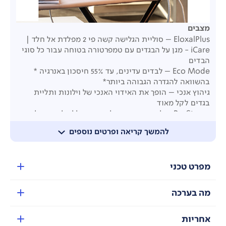
מצבים
EloxalPlus – סוליית הגלישה קשה פי 2 מפלדת אל חלד |
iCare - מגן על הבגדים עם טמפרטורה בטוחה עבור כל סוגי
הבדים
Eco Mode – לבדים עדינים, עד 55% חיסכון באנרגיה *
בהשוואה להגדרה הגבוהה ביותר*
גיהוץ אנכי – הופך את האידוי האנכי של וילונות ותליית
בגדים לקל מאוד
ProSteam – לשימוש באדים לאורך זמן ללא לחיצה על
ההדק, ניתן לשימוש גם לאידוי אנכי
להמשך קריאה ופרטים נוספים
Strong – מצב טורבו עם עוצמת קיטור מקסימלית
וטמפרטורה גבוהה למצבי גיהוץ קשים
מפרט טכני
מה בערכה
אחריות