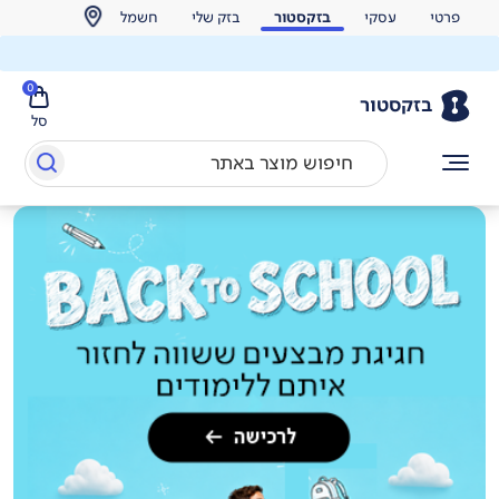
פרטי
עסקי
בזקסטור
בזק שלי
חשמל
0
בזקסטור
סל