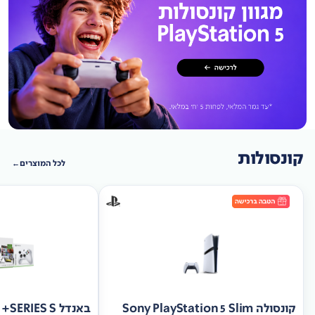
קונסולות
לכל המוצרים
קונסולה Sony PlayStation 5 Slim
באנד