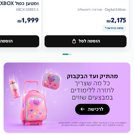
ומטען כפול XBOX
Digital Edition- מהדורה דיגיטאלית
XBOX SERIES S
1,999
2,175
₪
₪
מתנה ברכישה*
הוספה לסל
הוספה 
מתנה
ברכישה*
מתנה
ברכישה*