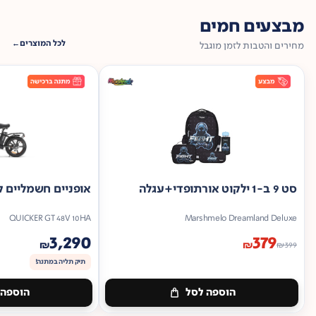
מבצעים חמים
לכל המוצרים
מחירים והטבות לזמן מוגבל
סט 9 ב-1 ילקוט אורתופדי+עגלה
אופניים חשמליים ק
QUICKER GT 48V 10HA
Marshmelo Dreamland Deluxe
3,290
379
₪
₪
₪
399
תיק תליה במתנה!
הוספה לסל
הוספה 