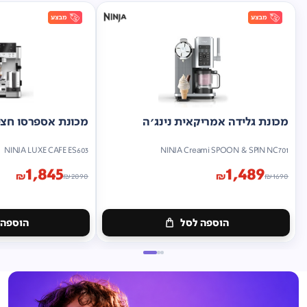
מכונת גלידה אמריקאית נינג'ה
מכונת אספרסו חצי 
NINJA LUXE CAFE ES603
NINJA Creami SPOON & SPIN NC701
1,845
1,489
₪
₪
₪
2090
₪
1690
הוספה לסל
הוספה 