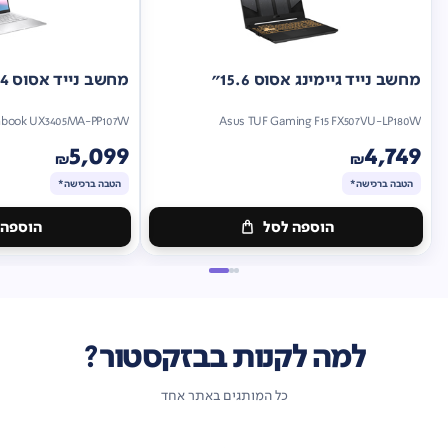
מחשב נייד גיימינג אסוס 15.6"
מחשב נייד אסוס 14"
nbook UX3405MA-PP107W
Asus TUF Gaming F15 FX507VU-LP180W
5,099
4,749
₪
₪
הטבה ברכישה*
הטבה ברכישה*
הוספה לסל
הוספה 
מתנה
מתנה
ברכישה*
הטבה
ברכישה*
הטבה
ברכישה*
ברכישה*
למה לקנות בבזקסטור?
כל המותגים באתר אחד